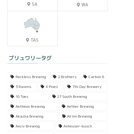
SA
WA
TAS
ブリュワリータグ
Reckless Brewing
2 Brothers
Carbon 6
3 Ravens
4 Pines
7th Day Brewery
10 Toes
27 South Brewing
Aetheon Brewing
Aether Brewing
Akasha Brewing
All Inn Brewing
Anciv Brewing
Anheuser-busch