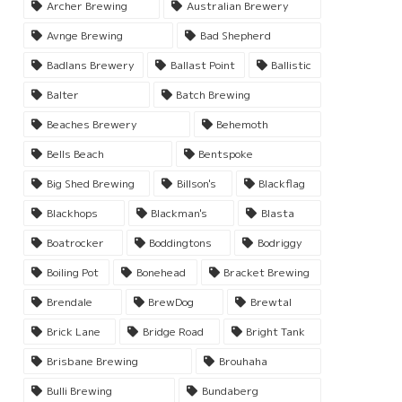
Archer Brewing
Australian Brewery
Avnge Brewing
Bad Shepherd
Badlans Brewery
Ballast Point
Ballistic
Balter
Batch Brewing
Beaches Brewery
Behemoth
Bells Beach
Bentspoke
Big Shed Brewing
Billson's
Blackflag
Blackhops
Blackman's
Blasta
Boatrocker
Boddingtons
Bodriggy
Boiling Pot
Bonehead
Bracket Brewing
Brendale
BrewDog
Brewtal
Brick Lane
Bridge Road
Bright Tank
Brisbane Brewing
Brouhaha
Bulli Brewing
Bundaberg