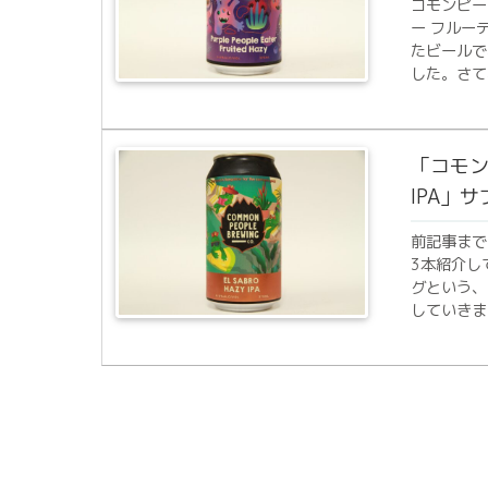
コモンピー
ー フルー
たビールで
した。さて
「コモン
IPA」
前記事まで
3本紹介し
グという、
していきま