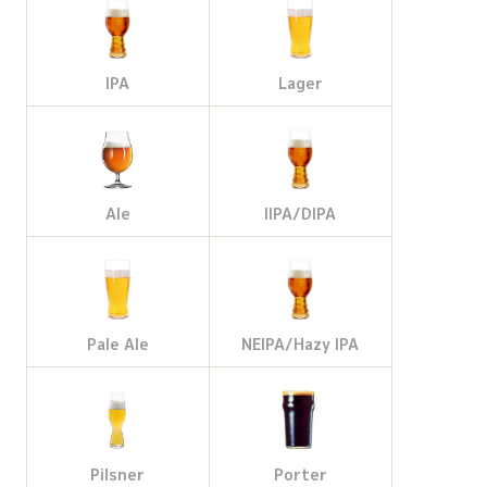
b
a
l
t
o
g
e
e
IPA
Lager
o
r
M
r
k
a
a
Ale
IIPA/DIPA
m
p
s
Pale Ale
NEIPA/Hazy IPA
Pilsner
Porter