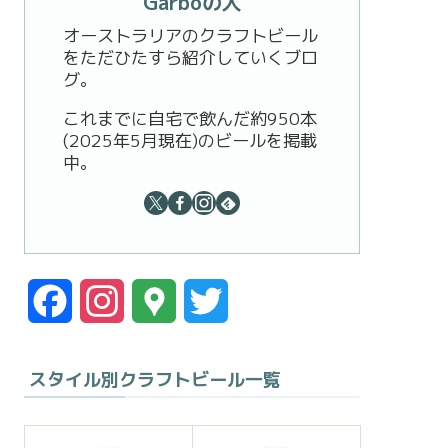
Garboの人
オーストラリアのクラフトビール
をただひたすら紹介していくブロ
グ。
これまでに自宅で飲んだ約950本
(2025年5月現在)のビールを掲載
中。
F
I
G
T
a
n
o
w
スタイル別クラフトビール一覧
c
s
o
i
e
t
g
t