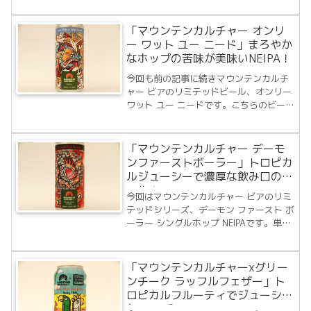
が持てますね〜。ビール詳細MOUNTAIN
CULTURE BEER CO. : RIZZ OAT CRE...
「マウンテンカルチャー オンリ
ー ワット ユー ニード」まろやか
なホップの苦味が美味いNEIPA！
今回も前の記事に続きマウンテンカルチ
ャー ビアのリミテッドビール、オンリー
ワット ユー ニードです。こちらのビール
もリミテッドですが、ホップなどはいく
つかミックスして使用されています。さ
て、いったいどんな味わいなのでしょう
「マウンテンカルチャー デーモ
か、早速飲んでみることにしましょう。
ンファーストボーラー」トロピカ
ビー...
ルジューシーで濃厚な飲み口のビ
ール！
今回はマウンテンカルチャー ビアのリミ
テッドシリーズ、デーモン ファースト ボ
ーラー シングルホップ NEIPAです。単一
のホップだけを使用した今回紹介するビ
ール、作り手の腕が試されるだけに飲む
方も楽しみです。では、早速飲んでみま
「マウンテンカルチャーxグリー
しょう。ビール詳細MOUNTAIN...
ンチーク ラッフルフェザー」ト
ロピカルフルーティでジューシー
なHazy系IPA！