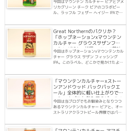
今回はマウンテン カルチャー ビアとアメ
リカグリーン チーク ビアのコラボビー
ル、ラッフル フェザー ヘイジー IPAで
す。当ブログでもお馴染みとなりつつあ
るマウンテンカルチャービア。そんなブ
リュワリーが太平洋を挟んだ北半球にあ
Great Northernのパクリか？
るアメリカのブリュワリーとコラボし
「ホップネーションxマウンテン
た...
カルチャー グラウスサザンフィ
ッシングIPA」が濁っていて美味
今回はホップネーションxマウンテンカル
い！
チャー グラウス サザン フィッシング
IPA。このラベル、どこかで見かけたよう
な…と思ったらGreat Northern
Brewing Co.のSuper Crisp缶のラベルに
そっくり。Super Crispのラベルに描...
「マウンテンカルチャーxストー
ンアンドウッド バックパックエ
ール」全体的に軽い仕上がりでセ
ッショナブルな飲み口のビール！
今回は当ブログでもお馴染みとなりつつ
あるマウンテンカルチャー ビアと、オー
ストラリアクラフトビール界隈ではパイ
オニア的存在のストーンアンドウッド ブ
リュワリーのコラボレーションビール、
バックパックエール ヘイジーペールで
「マウンテンカルチャー アマチ