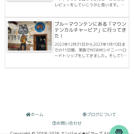
レビューをしていこうかと思います。
「ブリュワリーに行く」でも紹介しまし
たが、まずはマウンテンカルチャー ビア
で買ってきたビールを順番に飲んでいき
ブルーマウンテンにある「マウン
ます。1本目の今回はミー タイム ニュー
テンカルチャービア」に行ってき
イングラ...
た！
2022年12月31日から2023年1月10日ま
での11日間、家族でNSW州シドニーへロ
ードトリップをしてきました。そして1月
6日にブルーマウンテン近くの
Katoomba（カトゥーンバ）という街に
宿泊したのですが、そこでたまたま
Mountain Culture B...
ホーム
ブログについて
お問い合わせ
Copyright © 2018-2026 エンジョイ★ビアーズ All Rights