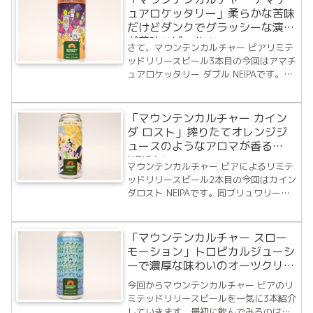
す。どちらのブリュワリーも私のお気に
ュアロケッタリー」柔らかな苦味
入りなの...
だけどダンクでグラッシーな演出
が美味いビール！
さて、マウンテンカルチャー ビアリミテ
ッドリリースビール3本目の今回はアマチ
ュアロケッタリー ダブル NEIPAです。先
の2本がとても美味いビールだったので今
回も期待が持てますね。では早速飲んで
みることにします。ビール詳細
「マウンテンカルチャー カイン
MOUNTAIN CULTURE BEER...
ダ ロスト」搾りたてオレンジジ
ュースのようなアロマが香る
NEIPA！
マウンテンカルチャー ビアによるリミテ
ッドリリースビール2本目の今回はカイン
ダロスト NEIPAです。同ブリュワリーの
ビールを飲むときはワクワク感がたまり
ません。前回のスローモーション オーツ
クリーム IPAもトロピカルジューシーな
「マウンテンカルチャー スロー
ビールで美味しかったので今回も楽...
モーション」トロピカルジューシ
ーで濃厚な味わいのオーツクリー
ムIPA！
今回からマウンテンカルチャー ビアのリ
ミテッドリリースビールを一気に3本紹介
していきます。最初に飲んでみるのはス