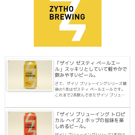
「ザイソ ゼスティ ペールエー
ル」スッキリとしていて軽やかで
飲みやすいビール。
さて、ザイソ ブリューイングシリーズ最
後の1本はゼスティ ペールエールです。
これまで2本飲んできたザイソ ブリュー
イングの印象は、まぁ、クラフトビール
かな…といった感じ。大手ビール会社の
量販ビールに比べたらもちろんクラフト
「ザイソ ブリューイング トロピ
ビール、でもクラフトビールというには
カル ヘイズ」ホップの旨味を楽
そちら...
しめるビール。
ザイソ ブリューイングシリーズ2本目は