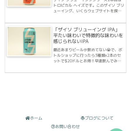
トロピカル ヘイズです。このザイソ ブリ
ューイング、いくらウェブサイトを探し
ても同名でのブリュワリーが出てきませ
ん。調べてみると、どうやらTRIBE
Breweriesという独立系クラフトブリュ
「ザイソ ブリューイング IPA」
ワリーを束ねる会社が醸造している...
平たい味わいで特徴的な味わいを
感じられないIPA
最近あまりビール🍺飲めてない😭で、ボ
トルショップに行ったら3種類x2本のセ
ットで$20ドルとお得‼️早速飲んでみる
詳しいレビューは後回しじゃ〜では乾杯
🍻 pic.twitter.com/XEAh4ovbNp— エン
ジョイ★ビアーズ (@EnjoyBeers) Se...
ホーム
ブログについて
お問い合わせ