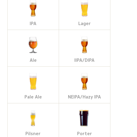
b
a
l
t
o
g
e
e
IPA
Lager
o
r
M
r
k
a
a
Ale
IIPA/DIPA
m
p
s
Pale Ale
NEIPA/Hazy IPA
Pilsner
Porter