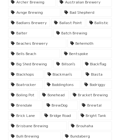
Archer Brewing
Australian Brewery
Avnge Brewing
Bad Shepherd
Badlans Brewery
Ballast Point
Ballistic
Balter
Batch Brewing
Beaches Brewery
Behemoth
Bells Beach
Bentspoke
Big Shed Brewing
Billson's
Blackflag
Blackhops
Blackman's
Blasta
Boatrocker
Boddingtons
Bodriggy
Boiling Pot
Bonehead
Bracket Brewing
Brendale
BrewDog
Brewtal
Brick Lane
Bridge Road
Bright Tank
Brisbane Brewing
Brouhaha
Bulli Brewing
Bundaberg