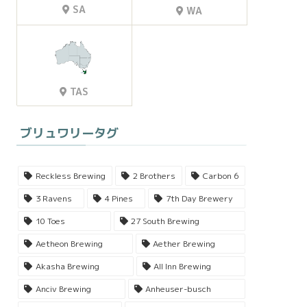
SA
WA
TAS
ブリュワリータグ
Reckless Brewing
2 Brothers
Carbon 6
3 Ravens
4 Pines
7th Day Brewery
10 Toes
27 South Brewing
Aetheon Brewing
Aether Brewing
Akasha Brewing
All Inn Brewing
Anciv Brewing
Anheuser-busch