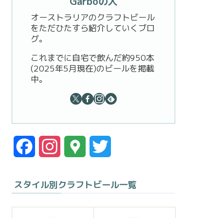
Garboの人
オーストラリアのクラフトビール
をただひたすら紹介していくブロ
グ。
これまでに自宅で飲んだ約950本
(2025年5月現在)のビールを掲載
中。
F
I
G
T
a
n
o
w
スタイル別クラフトビール一覧
c
s
o
i
e
t
g
t