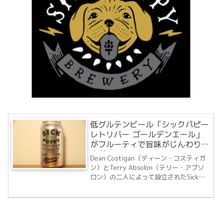
低グルテンビール「シックパピー
レトリバー ゴールデンエール」
がフルーティで旨味がじんわりと
広がる！
Dean Costigan（ディーン・コスティガ
ン）とTerry Absolon（テリー・アブソ
ロン）の二人によって設立されたSick
Puppy Brewery（シックパピーブリュワ
リー）ディーンはAll-Grain（オールグレ
イン）ビールの醸造をはじめてわずか...