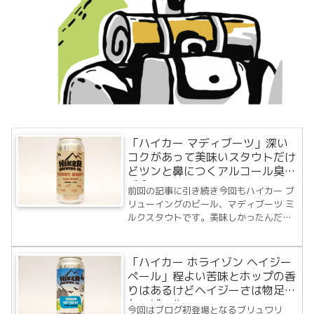
「ハイカー マディブーツ」深い
コクがあって美味いスタウトだけ
どツンと鼻につくアルコール臭が
残念。
前回の記事に引き続き今回もハイカー ブ
リューイングのビール、マディブーツ ミ
ルクスタウトです。美味しかったんだけ
どちょっとHazyさが物足りなかった前回
のビール、今回は一体どんな味わいなの
か。では、早速飲んでみることにしま
「ハイカー ホライゾン ヘイジー
す。ビール詳細HIKER BREWING ...
ペール」程よい苦味とホップの香
りはあるけどヘイジーさは物足り
ないビール
今回はブログ初登場となるブリュワリ