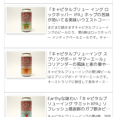
ールが"限定醸造"で、このビールを飲み
たいがためにBeer Cartelでキャピタルブ
「キャピタルブリュー イング ロ
リューイングのビールたちを...
ックホッパー IPA」ホップの苦味
が効いてる美味いウエストコース
トIPA！
まだまだ続きますキャピタルブリューイ
ングのビールたち、第6弾はロックホッパ
ー インディアペールエールです。キャピ
タルブリューイングのウェブサイトを見
ていてビールに関する面白い記念日があ
ることを発見しました。その名も"World
「キャピタルブリューイング ス
IPA Day"毎年8月の第一木曜日...
プリングボード サマーエール」
コリアンダーの風味と麦の華やか
な旨味を味わえるビール！
キャピタルブリューイングの第5弾ビール
はスプリングボード サマーエールです。
オーストラリアに移住して長年オースト
ラリアに溶け込んで生活していると当た
り前になってしまってることがたくさん
あります。中でもオーストラリア人の気
Earthyな味わい「キャピタルブ
さくでフレンドリーな性格は本当に接客
リューイング サミットXPA」リ
向きだな...
フレッシュ感抜群のガブ飲みビー
ル！
キャピタルブリューイングの第4弾、今回