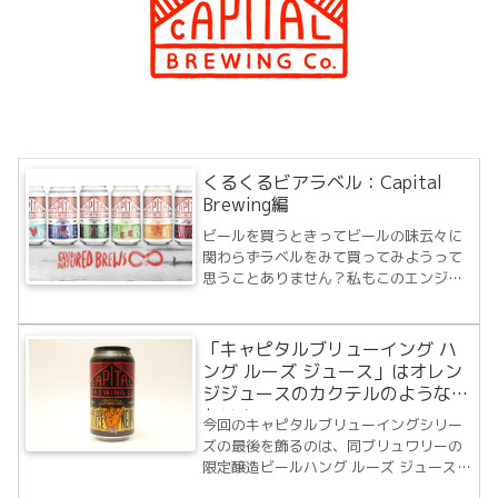
くるくるビアラベル：Capital
Brewing編
ビールを買うときってビールの味云々に
関わらずラベルをみて買ってみようって
思うことありません？私もこのエンジョ
イ★ビアーズを始めてからラベルデザイ
ンでビールを手に取ることが多くなり、
折角なのでレビューしたビールのラベル
「キャピタルブリューイング ハ
全体も一緒に記録していくことにしまし
ング ルーズ ジュース」はオレン
た。まずくる...
ジジュースのカクテルのような味
わい！
今回のキャピタルブリューイングシリー
ズの最後を飾るのは、同ブリュワリーの
限定醸造ビールハング ルーズ ジュース
ニューイングランドIPAです。私はこのビ