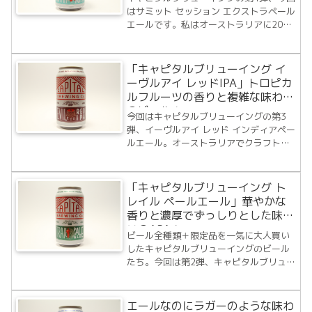
はサミット セッション エクストラペール
エールです。私はオーストラリアに2001
年に移住してきました。そのため発泡酒
まではわかっても第三のビールというの
があるのは朧げに聞いたことがあっても
「キャピタルブリューイング イ
まだ飲んだことがありません。使用され
ーヴルアイ レッドIPA」トロピカ
て...
ルフルーツの香りと複雑な味わい
のビール！
今回はキャピタルブリューイングの第3
弾、イーヴルアイ レッド インディアペー
ルエール。オーストラリアでクラフトビ
ールを飲んでそのビールを作ったブリュ
ワリーのウェブサイトを見たり調べたり
しているとよく気づくことがあります。
「キャピタルブリューイング ト
それはどのブリュワリーも自分たちがい
レイル ペールエール」華やかな
る地域社...
香りと濃厚でずっしりとした味わ
いのAPA！
ビール全種類＋限定品を一気に大人買い
したキャピタルブリューイングのビール
たち。今回は第2弾、キャピタルブリュー
イング トレイル ペールエールです。"キ
ャピタル"ブリューイングというブリュワ
リー名の通りオーストラリアの首都が置
エールなのにラガーのような味わ