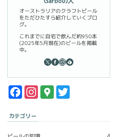
Garboの人
オーストラリアのクラフトビール
をただひたすら紹介していくブロ
グ。
これまでに自宅で飲んだ約950本
(2025年5月現在)のビールを掲載
中。
F
I
G
T
a
n
o
w
カテゴリー
c
s
o
i
e
t
g
t
ビールの知識
4