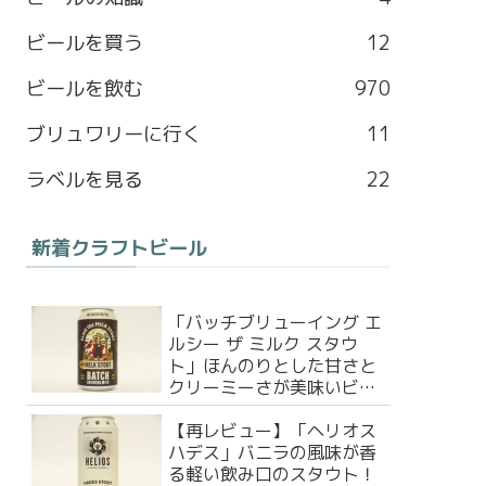
b
a
l
t
ビールを買う
12
o
g
e
e
ビールを飲む
970
o
r
M
r
ブリュワリーに行く
11
k
a
a
ラベルを見る
22
m
p
新着クラフトビール
s
「バッチブリューイング エ
ルシー ザ ミルク スタウ
ト」ほんのりとした甘さと
クリーミーさが美味いビー
ル！
【再レビュー】「ヘリオス
ハデス」バニラの風味が香
る軽い飲み口のスタウト！