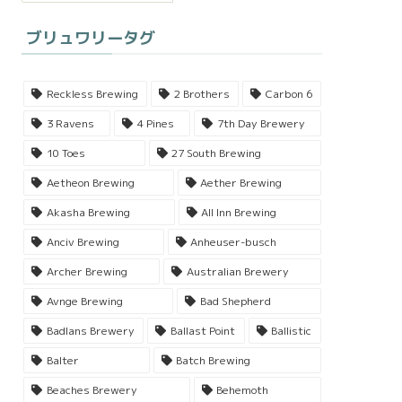
ブリュワリータグ
Reckless Brewing
2 Brothers
Carbon 6
3 Ravens
4 Pines
7th Day Brewery
10 Toes
27 South Brewing
Aetheon Brewing
Aether Brewing
Akasha Brewing
All Inn Brewing
Anciv Brewing
Anheuser-busch
Archer Brewing
Australian Brewery
Avnge Brewing
Bad Shepherd
Badlans Brewery
Ballast Point
Ballistic
Balter
Batch Brewing
Beaches Brewery
Behemoth