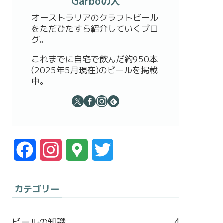
Garboの人
オーストラリアのクラフトビール
をただひたすら紹介していくブロ
グ。
これまでに自宅で飲んだ約950本
(2025年5月現在)のビールを掲載
中。
F
I
G
T
a
n
o
w
カテゴリー
c
s
o
i
e
t
g
t
ビールの知識
4