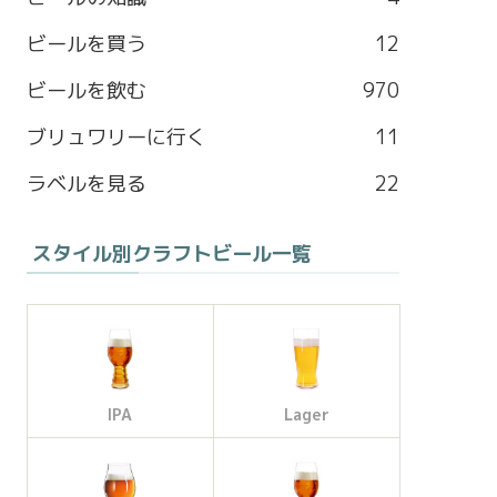
b
a
l
t
ビールを買う
12
o
g
e
e
ビールを飲む
970
o
r
M
r
ブリュワリーに行く
11
k
a
a
ラベルを見る
22
m
p
スタイル別クラフトビール一覧
s
IPA
Lager