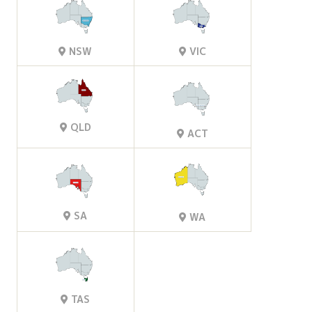
VIC
NSW
QLD
ACT
SA
WA
TAS