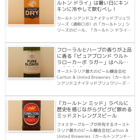
ル（Carlton Crown Golde...
ルトン ドライ」は暑い日にキン
キンに冷やして飲むべし！
カールトンアンドユナイテッドブリュワ
リーズ（通称CUB）の「カールトン」シ
リーズのビール、「カールトン ドライ」
元々は1997年に「Carlton Premium
Dry（カールトンプレミアムドライ）」
として販売されていたものです。2007年
フローラルとハーブの香りが上品
にリニューアルし「Ca...
に香る「ピュアブロンド ウルト
ラローカーボ ラガー」はヘルシ
ー志向なビール！
オーストラリア最大のビール醸造会社
Carlton & United Breweries（カールト
ンアンドユナイテッドブリュワリーズ、
通称CUB）。そのカールトンが2004年オ
ーストラリアで最初の低糖質ビールとし
てリリースしたのが「ピュアブロンドプ
「カールトン ミッド」ラベルに
レミアムラガー」で...
歴史を感じながらグビグビ飲める
ミッドストレングスビール
フォスターグループが所有するオースト
ラリア最大のビール醸造会社Carlton &
United Breweries（カールトンアンドユ