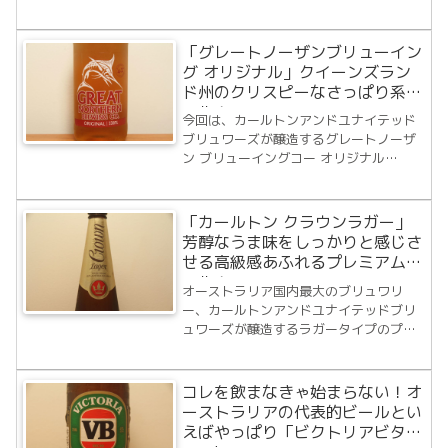
ナイテッドブリュワーズ）。そこで醸造
されるビールブランドの一つ
「CARLTON（カールトン）」シリーズの
「グレートノーザンブリューイン
ミッドストレングスビールで...
グ オリジナル」クイーンズラン
ド州のクリスピーなさっぱり系ビ
ール！
今回は、カールトンアンドユナイテッド
ブリュワーズが醸造するグレートノーザ
ン ブリューイングコー オリジナル
（GREAT NORTHERN ORIGINAL）。
1924年ケアンズブリュワリーとして醸造
所はスタートを切りましたが、その3年後
「カールトン クラウンラガー」
の1927年ノーザンオースト...
芳醇なうま味をしっかりと感じさ
せる高級感あふれるプレミアムビ
ール！
オーストラリア国内最大のブリュワリ
ー、カールトンアンドユナイテッドブリ
ュワーズが醸造するラガータイプのプレ
ミアムビール、カールトンクラウンラガ
ー（Carlton Crown Lager）。オースト
ラリアで醸造されるプレミアムビールカ
コレを飲まなきゃ始まらない！オ
テゴリーの中で最も人気の高いビー...
ーストラリアの代表的ビールとい
えばやっぱり「ビクトリアビタ