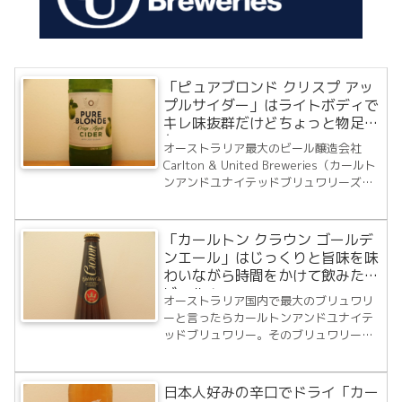
「ピュアブロンド クリスプ アッ
プルサイダー」はライトボディで
キレ味抜群だけどちょっと物足り
ない
オーストラリア最大のビール醸造会社
Carlton & United Breweries（カールト
ンアンドユナイテッドブリュワリーズ、
通称CUB）その1ブランドであるPure
Blonde（ピュアブロンド）。今回はピュ
アブロンド クリスプ アップルサイダーを
「カールトン クラウン ゴールデ
買ってみ...
ンエール」はじっくりと旨味を味
わいながら時間をかけて飲みたい
ビール！
オーストラリア国内で最大のブリュワリ
ーと言ったらカールトンアンドユナイテ
ッドブリュワリー。そのブリュワリーの
プレミアムビールである「Crown」のブ
ランド名をもつもう一つのビールがコ
レ、カールトン クラウン ゴールデンエー
日本人好みの辛口でドライ「カー