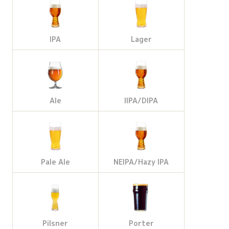
b
a
l
t
o
g
e
e
IPA
Lager
o
r
M
r
k
a
a
Ale
IIPA/DIPA
m
p
s
Pale Ale
NEIPA/Hazy IPA
Pilsner
Porter