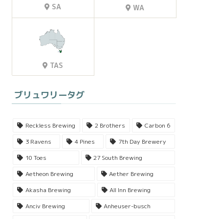
SA
WA
TAS
ブリュワリータグ
Reckless Brewing
2 Brothers
Carbon 6
3 Ravens
4 Pines
7th Day Brewery
10 Toes
27 South Brewing
Aetheon Brewing
Aether Brewing
Akasha Brewing
All Inn Brewing
Anciv Brewing
Anheuser-busch