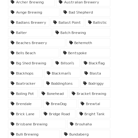
Archer Brewing
Australian Brewery
Avnge Brewing
Bad Shepherd
Badlans Brewery
Ballast Point
Ballistic
Balter
Batch Brewing
Beaches Brewery
Behemoth
Bells Beach
Bentspoke
Big Shed Brewing
Billson's
Blackflag
Blackhops
Blackman's
Blasta
Boatrocker
Boddingtons
Bodriggy
Boiling Pot
Bonehead
Bracket Brewing
Brendale
BrewDog
Brewtal
Brick Lane
Bridge Road
Bright Tank
Brisbane Brewing
Brouhaha
Bulli Brewing
Bundaberg