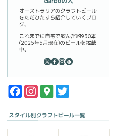
Garboの人
オーストラリアのクラフトビール
をただひたすら紹介していくブロ
グ。
これまでに自宅で飲んだ約950本
(2025年5月現在)のビールを掲載
中。
F
I
G
T
a
n
o
w
スタイル別クラフトビール一覧
c
s
o
i
e
t
g
t