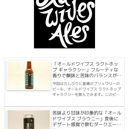
「オールドワイブス ラクトホッ
プ ギャラクシー」フルーティな
香りで酸味と苦味のバランスがと
れたビール！
今回は久しぶりに登場のブリュワリーの
ビール、オールドワイブス ラクトホップ
ギャラクシーを飲んでみます。このビー
ル以前に4本のオールドワイブスエールの
ビールを飲んでいますが、どれも個性的
なビールだった記憶があります。今回の
苦味より甘味が印象的な「オール
オールドワイブスエールのビールはサワ
ドワイブス ブラウニー」食後に
ービー...
デザート感覚で飲むダークエー