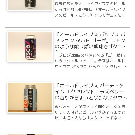
ル！
過去に飲んだオールドワイブスのビール
たちはどれも個性的。（オールドワイブ
スのビールはこちら）そして今回またも
同ブリュワリーのビールを見つけまし
た。はい、オールドワイブス チョコ ウォ
ールナッツ ブラウニーです。
「オールドワイブス ポップス パ
Nathan（ネイサン）、Mattias（マッ
ッション タルト ゴーゼ」レモン
ト）、J...
のような酸っぱい酸味でゴクゴク
飲める。
当ブログ2回目の登場となる「ゴーゼ」と
いうスタイルのビール。今回はオールド
ワイブス ポップス パッション タルト ゴ
ーゼを飲んでみます。オールドワイブス
のビールは過去に2本飲みました。ブリュ
ワリー名もさることながら面白いビール
「オールドワイブス パーティタ
を作るなという印象の同ブリュワリー
イム エクセレント」ラズベリー
。...
の香りがちょっと余計なスタウト
みなさん、スタウトって聞くとすぐに思
いつくのはどのビールですか？ちょっと
ビール通の人なら「スタウト＝ギネスビ
ール」っていう図式が最初に思い浮かぶ
んではないでしょうか。わたしはこのブ
ログを始めるまで「スタウト」って言葉