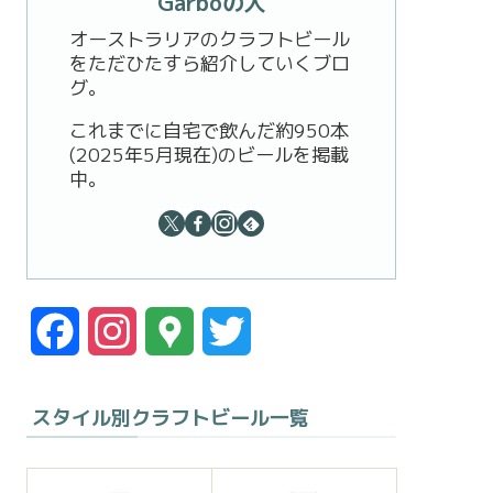
Garboの人
オーストラリアのクラフトビール
をただひたすら紹介していくブロ
グ。
これまでに自宅で飲んだ約950本
(2025年5月現在)のビールを掲載
中。
F
I
G
T
a
n
o
w
スタイル別クラフトビール一覧
c
s
o
i
e
t
g
t