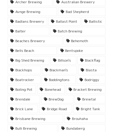
Archer Brewing
Australian Brewery
Avnge Brewing
Bad Shepherd
Badlans Brewery
Ballast Point
Ballistic
Balter
Batch Brewing
Beaches Brewery
Behemoth
Bells Beach
Bentspoke
Big Shed Brewing
Billson's
Blackflag
Blackhops
Blackman's
Blasta
Boatrocker
Boddingtons
Bodriggy
Boiling Pot
Bonehead
Bracket Brewing
Brendale
BrewDog
Brewtal
Brick Lane
Bridge Road
Bright Tank
Brisbane Brewing
Brouhaha
Bulli Brewing
Bundaberg