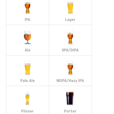
b
a
l
t
o
g
e
e
IPA
Lager
o
r
M
r
k
a
a
Ale
IIPA/DIPA
m
p
s
Pale Ale
NEIPA/Hazy IPA
Pilsner
Porter