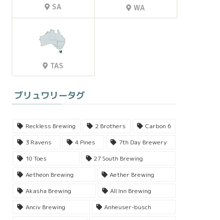
SA
WA
TAS
ブリュワリータグ
Reckless Brewing
2 Brothers
Carbon 6
3 Ravens
4 Pines
7th Day Brewery
10 Toes
27 South Brewing
Aetheon Brewing
Aether Brewing
Akasha Brewing
All Inn Brewing
Anciv Brewing
Anheuser-busch