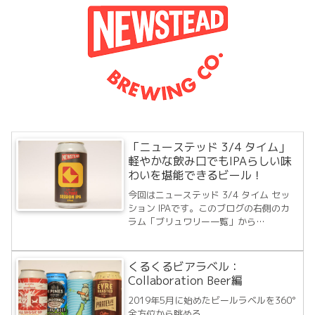
「ニューステッド 3/4 タイム」
軽やかな飲み口でもIPAらしい味
わいを堪能できるビール！
今回はニューステッド 3/4 タイム セッ
ション IPAです。このブログの右側のカ
ラム「ブリュワリー一覧」から
Newstead Brewingをクリックしてビー
ル記事一覧を見ていただくとわかります
が、明らかに前回までのビールとラベル
くるくるビアラベル：
画が変わっているのがわかるかと思...
Collaboration Beer編
2019年5月に始めたビールラベルを360°
全方位から眺める