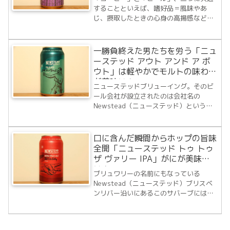
することといえば、嗜好品＝風味やあ
じ、摂取したときの心身の高揚感など味
覚や嗅覚をたのしむために飲食される食
品、飲料や喫煙物ということではないで
しょうか。Newstead Brewing（ニュー
一勝負終えた男たちを労う「ニュ
ステッド ブリューイング）のブリュワ...
ーステッド アウト アンド ア ボ
ウト」は軽やかでモルトの味わい
が美味い！
ニューステッドブリューイング。そのビ
ール会社が設立されたのは会社名の
Newstead（ニューステッド）というサ
バーブ。2017年3月にはMilton（ミルト
ン）というこれまたお洒落なサバーブに
パブレストランをオープンさせていま
口に含んだ瞬間からホップの旨味
す。ニューステッドの店舗もパブレスト
全開「ニューステッド トゥ トゥ
ラ...
ザ ヴァリー IPA」がにが美味
い！
ブリュワリーの名前にもなっている
Newstead（ニューステッド）ブリスベ
ンリバー沿いにあるこのサバーブにはニ
ューステッドハウスがあります。これは
クイーンズランド州最初の総督のために
建てられたコロニアル様式でブリスベン