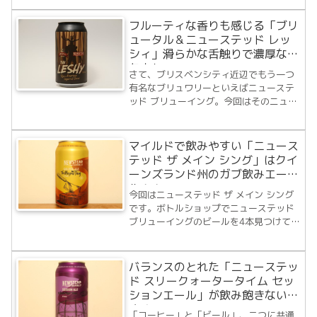
ます。まず、今回はニューステッド ブリ
ューイングよりInternational IPA Dayの
フルーティな香りも感じる「ブリ
ために作られた...
ュータル＆ニューステッド レッ
シィ」滑らかな舌触りで濃厚なス
タウト
さて、ブリスベンシティ近辺でもう一つ
有名なブリュワリーといえばニューステ
ッド ブリューイング。今回はそのニュー
ステッド ブリューイングとブリュータル
ブリュワーズというブリュワーリーがコ
ラボしたビール、ブリュータル ブリュワ
マイルドで飲みやすい「ニュース
ーズ＆ニューステッド ブリューイング
テッド ザ メイン シング」はクイ
ザ...
ーンズランド州のガブ飲みエー
ル！！
今回はニューステッド ザ メイン シング
です。ボトルショップでニューステッド
ブリューイングのビールを4本見つけて全
て買いました。このゴールデンエールが
最後の1本となります。他の3本はそれぞ
れの個性があって美味しいビールたちだ
バランスのとれた「ニューステッ
ったので最後の1本にも期待が持てま
ド スリークォータータイム セッ
す。...
ションエール」が飲み飽きないう
まさ！
「コーヒー」と「ビール」、二つに共通