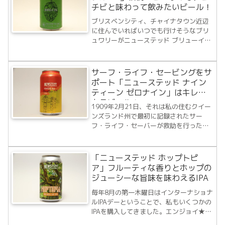
チビと味わって飲みたいビール！
ブリスベンシティ、チャイナタウン近辺
に住んでいればいつでも行けそうなブリ
ュワリーがニューステッド ブリューイン
グとグリーンビーコン。今回は久しぶり
にそのニューステッド ブリューイングの
ビール、ハータクル ダブル IPAです。ま
サーフ・ライフ・セービングをサ
だ直接行ったことのないこの二つのブリ
ポート「ニューステッド ナイン
ュ...
ティーン ゼロナイン」はキレの
あるビール！
1909年2月21日、それは私の住むクイー
ンズランド州で最初に記録されたサー
フ・ライフ・セーバーが救助を行った日
でした。4人の若い男女グループがグリー
ンマウントで遊泳していた際、リップ
（波の裂け目）にさらわれたのです。そ
「ニューステッド ホップトピ
れを見ていたサーフ・ライフ・セーバー
ア」フルーティな香りとホップの
は古いラ...
ジューシーな旨味を味わえるIPA
毎年8月の第一木曜日はインターナショナ
ルIPAデーということで、私もいくつかの
IPAを購入してきました。エンジョイ★ビ
アーズでも順次紹介していきたいと思い