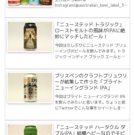
Instagram(@australian_beer_label_36
0) では投稿数が450を超えました。それ
に連動して当ブログでは各記事でその
Instagramの動画を埋め込んでいます。
「ニューステッド トラジック」
また当ブログの...
ローストモルトの風味がIPAに絶
妙にマッチしたビール！
今回は久しぶりにニューステッド ブリュ
ーイングのビールを飲んでみます。トラ
ジック インディア ブラック エールとい
うビールですが、よくよく調べてみると
ビールタイプは別名でブラックIPA。そう
いうと、あー飲んだことあるなぁ、とな
ブリスベンのクラフトブリュワリ
るのですが名前で一捻りしているんでな
ーが結集して作った「ブライト
ん...
ニューイングランド IPA」
今回はブライト ニューイングランド IPA
を飲んでみたいと思います。ちょっと前
にTwitterでこんな事をツイートしまし
た。ブリスベンにある22のクラフトブリ
ュワリーがチャリティーLIVINのために作
ったビールBNE IPA今年で3回目となるこ
「ニューステッド ハータクル ダ
の企画、年々参加する...
ブルIPA」結構ヘビーなのでチビ