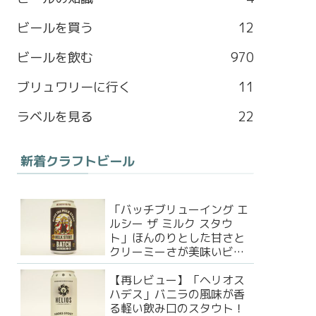
b
a
l
t
ビールを買う
12
o
g
e
e
ビールを飲む
970
o
r
M
r
ブリュワリーに行く
11
k
a
a
ラベルを見る
22
m
p
新着クラフトビール
s
「バッチブリューイング エ
ルシー ザ ミルク スタウ
ト」ほんのりとした甘さと
クリーミーさが美味いビー
ル！
【再レビュー】「ヘリオス
ハデス」バニラの風味が香
る軽い飲み口のスタウト！