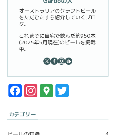
Garboの人
オーストラリアのクラフトビール
をただひたすら紹介していくブロ
グ。
これまでに自宅で飲んだ約950本
(2025年5月現在)のビールを掲載
中。
F
I
G
T
a
n
o
w
カテゴリー
c
s
o
i
e
t
g
t
ビールの知識
4