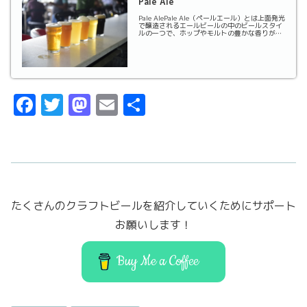
Pale Ale
Pale AlePale Ale（ペールエール）とは上面発光
で醸造されるエールビールの中のビールスタイ
ルの一つで、ホップやモルトの豊かな香りが特
徴。名称の「ペール（Pale）」は「淡い」とい
う意味で、ペールエールが発祥した当時のイギ
リスのエールビールの色が濃色であ...
F
T
M
E
共
a
w
a
m
有
c
it
st
ai
e
t
o
l
b
er
d
たくさんのクラフトビールを紹介していくためにサポート
o
o
お願いします！
o
n
k
Buy Me a Coffee