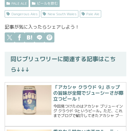
PALE ALE
ビールを飲む
Dangerous Ales
New South Wales
Pale Ale
記事が気に入ったらシェアしよう！
同じブリュワリーに関連する記事はこち
ら↓↓↓
「アカシャ クラウド 9」ホップ
の旨味が全開でジューシーさが際
立つビール！
今回見つけたのはアカシャ ブリューイン
グ クラウド 9というビール。ただ、これ
までブログで紹介してきたアカシャ ブリ
ューイングのビールたちと違い、ロゴが
変わっており手にとったとき「んっ？」
と思ってしまいました。調べてみるとや