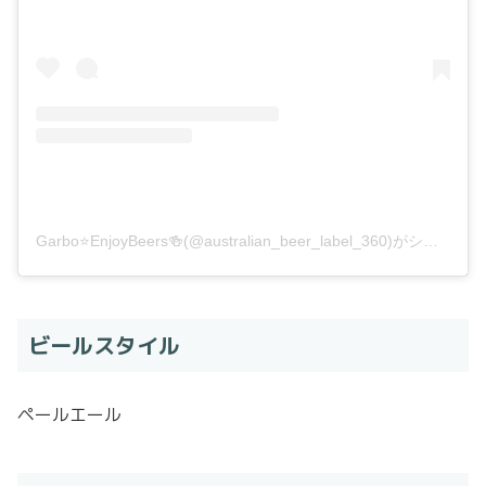
Garbo⭐️EnjoyBeers🍻(@australian_beer_label_360)がシェアした投稿
ビールスタイル
ペールエール