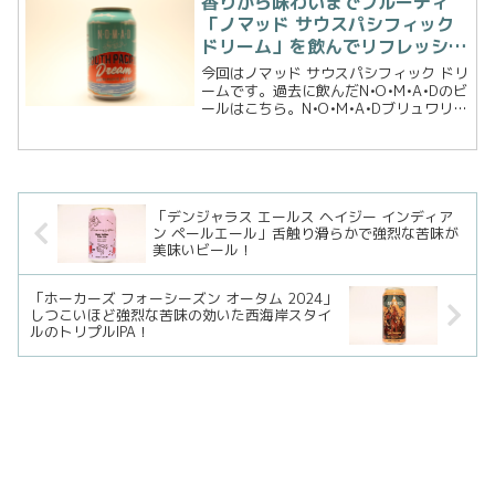
香りから味わいまでフルーティ
っぱり新しいブラ...
「ノマッド サウスパシフィック
ドリーム」を飲んでリフレッシ
ュ！
今回はノマッド サウスパシフィック ドリ
ームです。過去に飲んだN•O•M•A•Dのビ
ールはこちら。N•O•M•A•Dブリュワリー
の起源はどれくら前に遡るのかわかりま
せん。世界のトップ100ビール醸造者で
もあるLeonardo Di Vinc...
「デンジャラス エールス ヘイジー インディア
ン ペールエール」舌触り滑らかで強烈な苦味が
美味いビール！
「ホーカーズ フォーシーズン オータム 2024」
しつこいほど強烈な苦味の効いた西海岸スタイ
ルのトリプルIPA！