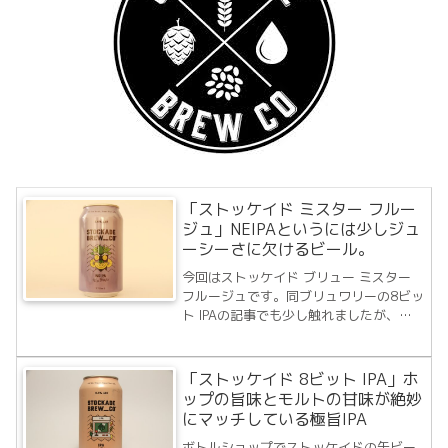
「ストッケイド ミスター フルー
ジュ」NEIPAというには少しジュ
ーシーさに欠けるビール。
今回はストッケイド ブリュー ミスター
フルージュです。同ブリュワリーの8ビッ
ト IPAの記事でも少し触れましたが、ラ
ベルは新しくなったタイプのものです。
2018年Tribe Breweriesの傘下に入り生
産性を手に入れると同時に、これまで通
「ストッケイド 8ビット IPA」ホ
り小規模醸造所として...
ップの旨味とモルトの甘味が絶妙
にマッチしている極旨IPA
ボトルショップでストッケイドの缶ビー