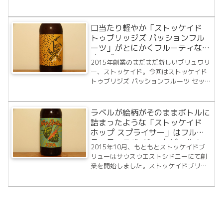
やSydney Royal Beerなどの60以上のさ
まざまなビールアワードを受賞してい
ま...
口当たり軽やか「ストッケイド
トゥブリッジズ パッションフル
ーツ」がとにかくフルーティな風
味のビール！
2015年創業のまだまだ新しいブリュワリ
ー、ストッケイド。今回はストッケイド
トゥブリジズ パッションフルーツ セッシ
ョンIPAです。コアレンジのビールリスト
にはなかったので限定品というこ
と？？？ウェブサイトによるとブラジル
ラベルが絵柄がそのままボトルに
のブリュワリーであるDadiva Cer...
詰まったような「ストッケイド
ホップ スプライサー」はフルー
ティ且つスパイシーなビール！
2015年10月、もともとストッケイドブ
リューはサウスウエストシドニーにて創
業を開始しました。ストッケイドブリュ
ーには5つのコアレンジがあります。
Hop Splicer XPA 8bit IPA Chop Shop
Pale Ale SESH Mid Stren...