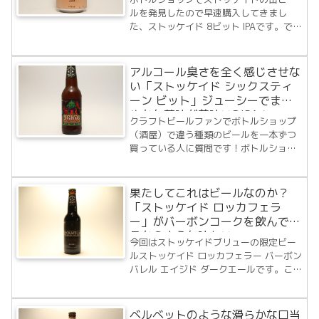
ルを発見したので早速購入してきまし
た、ストッケイド 8ビット IPAです。で
も、実はストッケイド 8bit IPAは以前に
も飲んでいるんですよね。過去に飲んだ8
ビットのレビューはこちら↓↓↓このビー
アルコール臭さを全く感じさせな
ルを買う前にストッケイドのウェ...
い「ストッケイド シックスティ
ーン ビット」ジューシーでまろ
やかな苦味が美味いDIPA！
クラフトビールファンでボトルショップ
（酒屋）で違う種類のビールを一本ずつ
買っている人に質問です！ボトルショッ
プで冷蔵庫に並んでいるビールのラベル
を見ていて、「あっ、このビールっても
しかして前に飲んだことのある〇〇ブリ
果たしてこれはビールなのか？
ュワリーのかも？」って思うことがあり
「ストッケイド ロッカフェラ
ませんか？私...
ー」がバーボンコークを飲んでい
るかのような味わい
今回はストッケイドブリューの限定ビー
ルストッケイド ロッカフェラー バーボン
バレル エイジド ダークエールです。この
ビールはストッケイドブリューのウェブ
サイトを見ていて飲んでみたいと思って
いました。最近近所のボトルショップか
ベルベットのような滑らかな口当