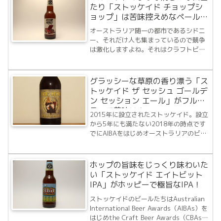
らも足が遠のいていて仕入れはもっぱら
たり「ストッケイド チョップシ
オン...
ョップ」は苦味控えめなペールエ
ール
オーストラリア随一の都市であるシドニ
ー、それだけ人も集まっているので競争
は激化しますよね。それはクラフトビー
ルにもいえることです。ストッケイド ブ
リューがあるスミートン グランジという
サバーブもシドニーからほど近く、美味
グラッシーな草原の香り漂う「ス
しいクラフトビールをどんどん創造して
トッケイド ザ セッシュ ゴールデ
きました...
ン セッション エール」がフルー
ティで美味い！
2015年に設立されたストッケイド。設立
から5年にも満たない2018年の時点です
でにAIBAをはじめオーストラリアのビー
ルアワードを60以上も受賞しているブリ
ュワリーです。今回はそのストッケイド
の限定ビール、ザ セッシュ ゴールデン
ホップの旨味をじっくり味わいた
セッション エールを見つけたの...
い「ストッケイド エイトビット
IPA」がホッピーで極旨なIPA！
ストッケイドのビールたちはAustralian
International Beer Awards（AIBAs）を
はじめthe Craft Beer Awards（CBAs）