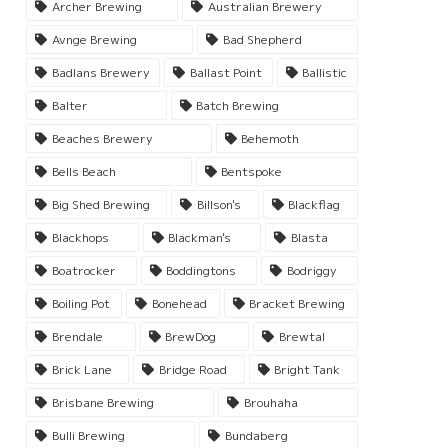
Archer Brewing
Australian Brewery
Avnge Brewing
Bad Shepherd
Badlans Brewery
Ballast Point
Ballistic
Balter
Batch Brewing
Beaches Brewery
Behemoth
Bells Beach
Bentspoke
Big Shed Brewing
Billson's
Blackflag
Blackhops
Blackman's
Blasta
Boatrocker
Boddingtons
Bodriggy
Boiling Pot
Bonehead
Bracket Brewing
Brendale
BrewDog
Brewtal
Brick Lane
Bridge Road
Bright Tank
Brisbane Brewing
Brouhaha
Bulli Brewing
Bundaberg