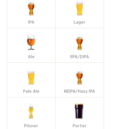
b
a
l
t
o
g
e
e
IPA
Lager
o
r
M
r
k
a
a
Ale
IIPA/DIPA
m
p
s
Pale Ale
NEIPA/Hazy IPA
Pilsner
Porter