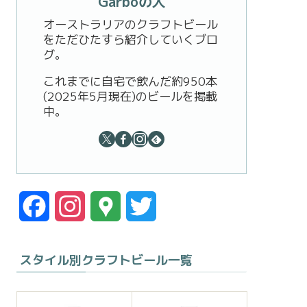
Garboの人
オーストラリアのクラフトビール
をただひたすら紹介していくブロ
グ。
これまでに自宅で飲んだ約950本
(2025年5月現在)のビールを掲載
中。
F
I
G
T
a
n
o
w
スタイル別クラフトビール一覧
c
s
o
i
e
t
g
t