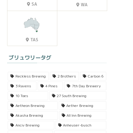
SA
WA
TAS
ブリュワリータグ
Reckless Brewing
2 Brothers
Carbon 6
3 Ravens
4 Pines
7th Day Brewery
10 Toes
27 South Brewing
Aetheon Brewing
Aether Brewing
Akasha Brewing
All Inn Brewing
Anciv Brewing
Anheuser-busch