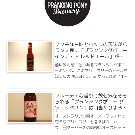
リッチな甘味とホップの苦味がバ
ランス良い「プランシングポニー
インディア レッドエール」が美
味い！
前に飲んだことのあるプランシングポニ
ーのNEIPA。このブリュワリーのビールを
知ったのはCraft Cartelから2018年11月
の8本のビールのうちの1本として送られ
てきたことからでした。私好みの味わい
でボトルショップにいった際に他のビー
フルーティな香りで飲む気をそそ
ルがないかどうか探して...
られる「プランシングポニー ザ
ツェッペリン」は口当たりまろや
かなNEIPA
オーストラリアの南オーストラリア州で
有名なブリュワリーと言えばクーパー
ズ。クーパーズの規模はオーストラリ
アで3番目ですが実は世界のどの大手ビー