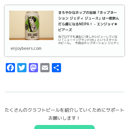
まろやかなホップの旨味「ホップネー
ション ジェディ ジュース」は一度飲ん
だら虜になるNEIPA！ - エンジョイ★
ビアーズ
当ブログでも過去に1本しかレビューしていな
い「ニューイングランドIPA」というスタイル
のビール。 今回はホップネーション ジェディ
enjoybeers.com
F
T
M
E
共
a
w
a
m
有
c
it
st
ai
e
t
o
l
b
er
d
たくさんのクラフトビールを紹介していくためにサポート
o
o
お願いします！
o
n