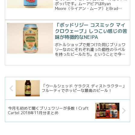
ポッパです。ムーアビアはRyan
Moore（ライアン・ムーア）とBrad
Hodge（ブラッド・ホッジ０の二人によ
って2017年にオープンした真新しい独立
系ブリュワリー。記事を書いている2020
「ボッドリジー コスミック マイ
年12...
クロウェーブ」しつこい感じの苦
味が特徴的なNEIPA
ボトルショップで見つけた同じブリュワ
リーなのにそれぞれ違った個性のラベル
を持ったビールたち。ということで今回
からボッドリジー ブリューイングのビー
ルを3本連続で紹介していきます。まずト
ップバッターはこちら、コスミック マイ
クロウェーブ NE...
「ウールシェッド ケラクス ディストラクター」
フルーティでホッピーな最高のビール！
今月も初めて聞くブリュワリーが多数！Craft
Cartel 2018年11月分まとめ