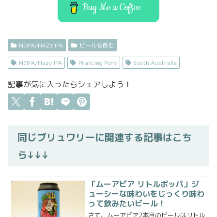
k
Buy Me a Coffee
NEIPA/HAZY IPA
ビールを飲む
NEIPA/Hazy IPA
Prancing Pony
South Australia
記事が気に入ったらシェアしよう！
同じブリュワリーに関連する記事はこち
ら↓↓↓
「ムーアビア リトルポッパ」ジ
ューシーな味わいをじっくり味わ
って飲みたいビール！
さて、ムーアビア2本目のビールはリトル