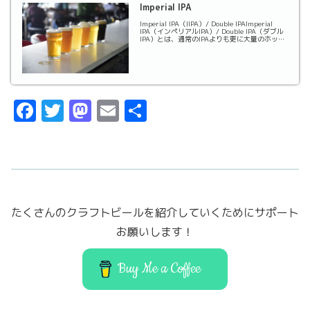
Imperial IPA
Imperial IPA（IIPA）/ Double IPAImperial
IPA（インペリアルIPA）/ Double IPA（ダブル
IPA）とは、通常のIPAよりも更に大量のホップ
を使ったスタイルのIPAのことを言います。そ
のため通常のIPAよりもホップの華...
F
T
M
E
共
a
w
a
m
有
c
it
st
ai
e
t
o
l
b
er
d
たくさんのクラフトビールを紹介していくためにサポート
o
o
お願いします！
o
n
k
Buy Me a Coffee