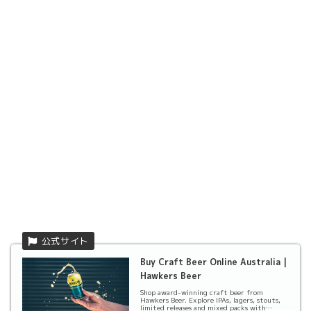
Buy Craft Beer Online Australia |
Hawkers Beer
Shop award-winning craft beer from
Hawkers Beer. Explore IPAs, lagers, stouts,
limited releases and mixed packs with