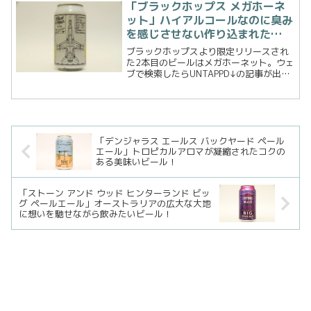
文化を持つメルボルン、食事の際に飲ま
「ブラックホップス メガホーネ
れるクラフトビールが美味...
ット」ハイアルコールなのに臭み
を感じさせない作り込まれた
IPA！
ブラックホップスより限定リリースされ
た2本目のビールはメガホーネット。ウェ
ブで検索したらUNTAPPD↓の記事が出て
きたのですが、その説明がきの最初にこ
んな一文が。「Originally brewed for
Toshi's staff b...
「デンジャラス エールス バックヤード ペール
エール」トロピカルアロマが凝縮されたコクの
ある美味いビール！
「ストーン アンド ウッド ヒンターランド ビッ
グ ペールエール」オーストラリアの広大な大地
に想いを馳せながら飲みたいビール！