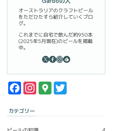
Garboの人
オーストラリアのクラフトビール
をただひたすら紹介していくブロ
グ。
これまでに自宅で飲んだ約950本
(2025年5月現在)のビールを掲載
中。
F
I
G
T
a
n
o
w
カテゴリー
c
s
o
i
e
t
g
t
ビールの知識
4