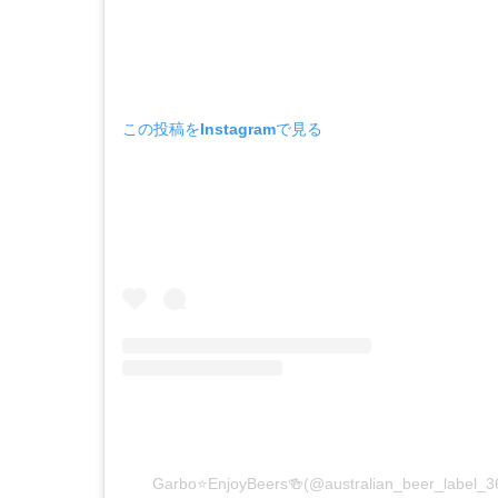
この投稿をInstagramで見る
Garbo⭐️EnjoyBeers🍻(@australian_beer_l