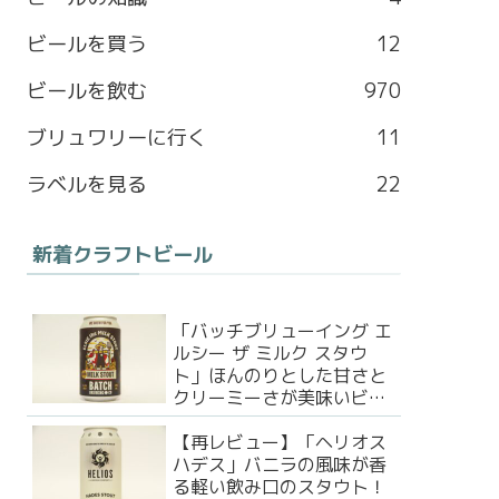
b
a
l
t
ビールを買う
12
o
g
e
e
ビールを飲む
970
o
r
M
r
ブリュワリーに行く
11
k
a
a
ラベルを見る
22
m
p
新着クラフトビール
s
「バッチブリューイング エ
ルシー ザ ミルク スタウ
ト」ほんのりとした甘さと
クリーミーさが美味いビー
ル！
【再レビュー】「ヘリオス
ハデス」バニラの風味が香
る軽い飲み口のスタウト！