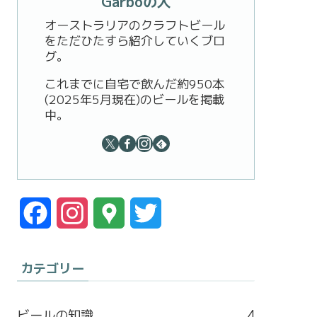
Garboの人
オーストラリアのクラフトビール
をただひたすら紹介していくブロ
グ。
これまでに自宅で飲んだ約950本
(2025年5月現在)のビールを掲載
中。
F
I
G
T
a
n
o
w
カテゴリー
c
s
o
i
e
t
g
t
ビールの知識
4