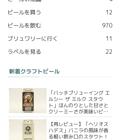
b
a
l
t
ビールを買う
12
o
g
e
e
ビールを飲む
970
o
r
M
r
ブリュワリーに行く
11
k
a
a
ラベルを見る
22
m
p
新着クラフトビール
s
「バッチブリューイング エ
ルシー ザ ミルク スタウ
ト」ほんのりとした甘さと
クリーミーさが美味いビー
ル！
【再レビュー】「ヘリオス
ハデス」バニラの風味が香
る軽い飲み口のスタウト！