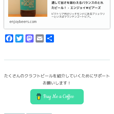
通して旨さを味わえるバランスのとれ
たビール！ - エンジョイ★ビアーズ
ビクトリア州のリッチモンドにあるブリュワリ
ーといえばマウンテンゴートビア。
enjoybeers.com
F
T
M
E
共
a
w
a
m
有
c
it
st
ai
e
t
o
l
b
er
d
たくさんのクラフトビールを紹介していくためにサポート
o
o
お願いします！
o
n
k
Buy Me a Coffee