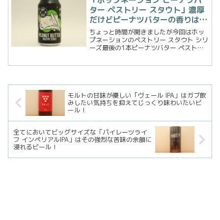
「ホップネーション ピーナツバ
THE...
ター ペストリー スタウト」濃厚
だけどピーナツバターの香りはほ
とんど感じられない
ちょっと時間が開きましたが今回はホッ
プネーションのペストリー スタウト シリ
ーズ最後の1本ピーナツバター ペストリ
ー スタウト。バナナペストリースタウト
では全く味のイメージが湧きませんでし
た。が、ピーナツバターの味わいは以前
イーサーブリュー...
モルトの甘味が優しい「ヴェール IPA」はガブ飲
みしたい気持ちを抑えてじっくり味わいたいビ
ール！
全てにおいてビッグサイズな「パイレーツライ
フ インペリアルIPA」はその強烈な苦味の余韻に
浸れるビール！