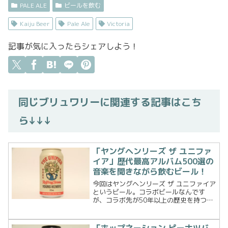
PALE ALE
ビールを飲む
Kaiju Beer
Pale Ale
Victoria
記事が気に入ったらシェアしよう！
同じブリュワリーに関連する記事はこち
ら↓↓↓
「ヤングヘンリーズ ザ ユニファ
イア」歴代最高アルバム500選の
音楽を聞きながら飲むビール！
今回はヤングヘンリーズ ザ ユニファイア
というビール。コラボビールなんです
が、コラボ先が50年以上の歴史を持つロ
ーリングストーン誌！いやー、楽しみな
ビールです。では、早速飲んでみること
にします。ビール詳細YOUNG HENRYS :