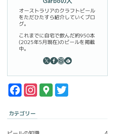
Garboの人
オーストラリアのクラフトビール
をただひたすら紹介していくブロ
グ。
これまでに自宅で飲んだ約950本
(2025年5月現在)のビールを掲載
中。
F
I
G
T
a
n
o
w
カテゴリー
c
s
o
i
e
t
g
t
ビールの知識
4