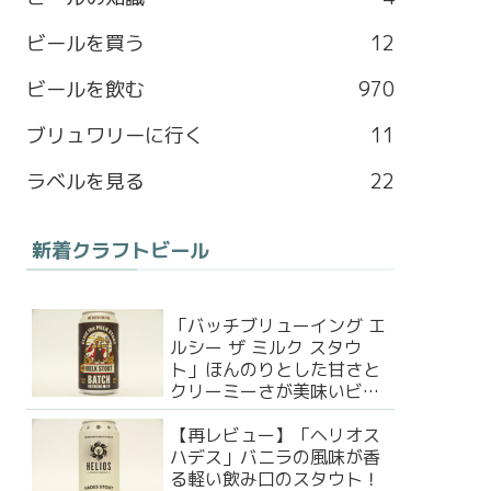
b
a
l
t
ビールを買う
12
o
g
e
e
ビールを飲む
970
o
r
M
r
ブリュワリーに行く
11
k
a
a
ラベルを見る
22
m
p
新着クラフトビール
s
「バッチブリューイング エ
ルシー ザ ミルク スタウ
ト」ほんのりとした甘さと
クリーミーさが美味いビー
ル！
【再レビュー】「ヘリオス
ハデス」バニラの風味が香
る軽い飲み口のスタウト！