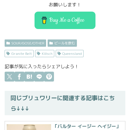
o
o
お願いします！
o
n
k
Buy Me a Coffee
SOUR/GOSE/OTHER
ビールを飲む
Granite Belt
Kölsch
Queensland
記事が気に入ったらシェアしよう！
同じブリュワリーに関連する記事はこち
ら↓↓↓
「バルター イージー ヘイジー」