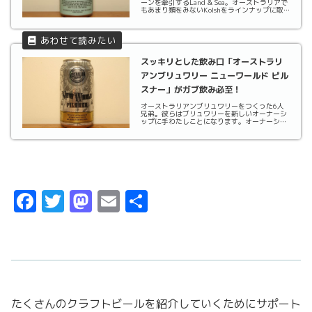
ーンを牽引するLand & Sea。オーストラリアで
もあまり類をみないKolshをラインナップに取
り揃えています。ケルシュは上面発酵用の酵母
を下面発酵に近い低温で醸造されるのが特徴の
ビールです。基本的にケルンで醸造されたも...
スッキリとした飲み口「オーストラリ
アンブリュワリー ニューワールド ピル
スナー」がガブ飲み必至！
オーストラリアンブリュワリーをつくった6人
兄弟。彼らはブリュワリーを新しいオーナーシ
ップに手わたしことになります。オーナーシッ
プが変わってもこれまで数々の賞を受賞してき
たブリューチームは未来へとそのブランドを引
き継ぎます。ヘッドブリュワリーのダニエル・
ショウが率い...
F
T
M
E
共
a
w
a
m
有
c
it
st
ai
e
t
o
l
b
er
d
たくさんのクラフトビールを紹介していくためにサポート