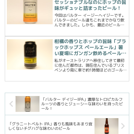
セッショナブルなのにホップの旨
味がギュッと詰まったビール！
今回はバルター イージーヘイジーです。
バルターのビール達もこれまでかなり飲
んできました。しかも、最近のビール名
やラベルが似ているのでどれを飲んだの
か購入するときにはこのブログを見なけ
ればわからなくなってきました。笑で
柑橘の香りとホップの旨味「ブラ
は、早速飲んでみましょう...
ックホップス ペールエール」暑
い夏場にガンガン飲めるペールエ
ール！
私がオーストラリアへ移住してきて最初
に住んだ都市は、現在住んでいるブリス
ベンより南に車で約1時間ほどのゴールド
コーストでした。当時は全く知らずに住
んだのですがゴールドコーストはその美
しい海でサーフィンを楽しむ人がたくさ
んいますし、運が良けれ...
「バルター デイジーIIPA」濃厚なトロピカルフ
ルーツの香りとジューシーな味わいを持ったビ
ール！
「グラニートベルト IPA」香りも風味もあまり宜
しくないチグハグな味わいのビール