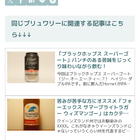
同じブリュワリーに関連する記事はこち
ら↓↓↓
「ブラックホップス スーパーゴ
ート」パンチのある苦味をじっく
り味わいながら飲む！
今回はブラックホップス スーパーゴート
（ジー.オー.エー.ティー.？） ヘイジー ダ
ブルIPAです。前に飲んだHornetがIPAで
Super HornetになるとIIPAでした。
「Super」が付くごとに「I（Imperialの
意味）」が...
苦みが苦手な方にオススメ「フォ
ーエックス サマーブライトラガ
ー ウィズマンゴー」はカクテル
感覚で飲めるビール！
クイーンズランド州ではお馴染みの
XXXX。これがなきゃクイーンズランドじ
ゃないっていうくらい州を代表するビー
ルブランドです。そんな大手メーカーも