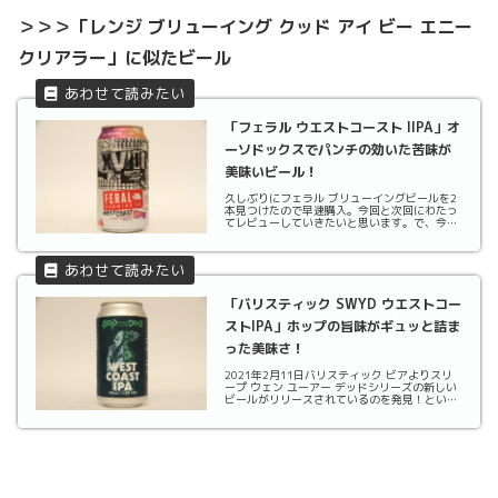
＞＞＞「レンジ ブリューイング クッド アイ ビー エニー
クリアラー」に似たビール
「フェラル ウエストコースト IIPA」オ
ーソドックスでパンチの効いた苦味が
美味いビール！
久しぶりにフェラル ブリューイングビールを2
本見つけたので早速購入。今回と次回にわたっ
てレビューしていきたいと思います。で、今回
はまずウエストコースト IIPA。いやー、期待大
です。では早速飲んでみます。ビール詳細
FERAL BREWING CO. : WEST ...
「バリスティック SWYD ウエストコー
ストIPA」ホップの旨味がギュッと詰ま
った美味さ！
2021年2月11日バリスティック ビアよりスリ
ープ ウェン ユーアー デッドシリーズの新しい
ビールがリリースされているのを発見！という
ことで購入してきました。今回はウエストコー
スト IPAです。アメリカのクラフトビール黎明
期からIPAと言えばウエストコーストって...