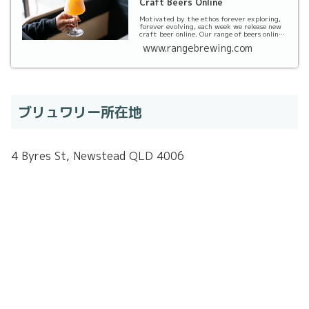
Craft Beers Online
Motivated by the ethos forever exploring,
forever evolving, each week we release new
craft beer online. Our range of beers online
co...
www.rangebrewing.com
ブリュワリー所在地
4 Byres St, Newstead QLD 4006