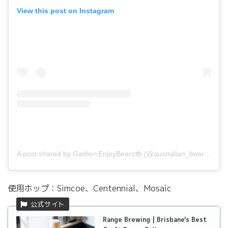
View this post on Instagram
A post shared by Garbo⭐️EnjoyBeers🍻 (@australian_beer_label_360)
使用ホップ：Simcoe、Centennial、Mosaic
Range Brewing | Brisbane's Best