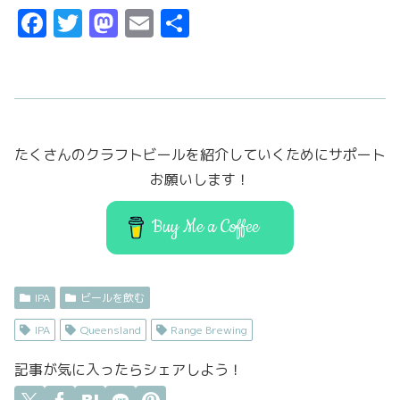
F
T
M
E
共
a
w
a
m
有
c
it
st
ai
e
t
o
l
b
er
d
たくさんのクラフトビールを紹介していくためにサポート
o
o
お願いします！
o
n
k
Buy Me a Coffee
IPA
ビールを飲む
IPA
Queensland
Range Brewing
記事が気に入ったらシェアしよう！