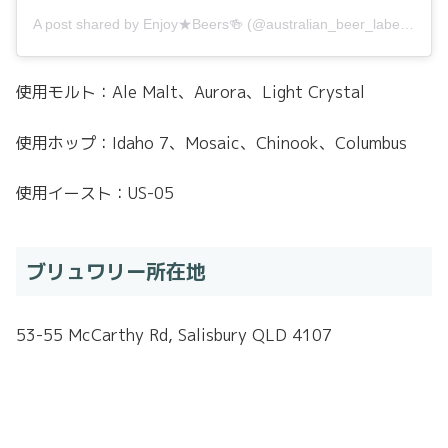
A post shared by Enjoy★Beers🍻 (@australian_beer_label_360)
使用モルト：Ale Malt、Aurora、Light Crystal
使用ホップ：Idaho 7、Mosaic、Chinook、Columbus
使用イースト：US-05
ブリュワリー所在地
53-55 McCarthy Rd, Salisbury QLD 4107