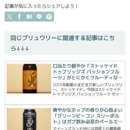
記事が気に入ったらシェアしよう！
同じブリュワリーに関連する記事はこち
ら↓↓↓
口当たり軽やか「ストッケイド
トゥブリッジズ パッションフル
ーツ」がとにかくフルーティな風
味のビール！
2015年創業のまだまだ新しいブリュワリ
ー、ストッケイド。今回はストッケイド
トゥブリジズ パッションフルーツ セッシ
ョンIPAです。コアレンジのビールリスト
にはなかったので限定品というこ
と？？？ウェブサイトによるとブラジル
爽やかなホップの香りが心地よい
のブリュワリーで...
「グリーンビーコン スリーボル
ト」はガブ飲み必至のペールエー
ル！
クイーンズランド州には地球上の最高級