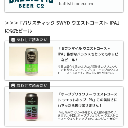
ballisticbeer.com
＞＞＞「バリスティック SWYD ウエストコースト IPA」
に似たビール
「セブンマイル ウエストコースト
IPA」抜群なバランスでとってもホッピ
ーなビール！
今回ご紹介するのはブログ初登場のブリュワリ
ーであるセブンマイル ブリューイングのウエス
トコースト IPAです。個人的にIPAが好きなこと
もあり、最近ブログで初登場のブリュワリーは
いつもIPAから飲んでしまっています。今回も
同じようにIPA、しかもウエストコーストI...
「ホープブリュワリー ウエストコース
ト ウェットホップ IPA」この美味さに
ハマったら抜け出せません！
IPAと名がつくビールをどんどん飲み進めてい
きます。今回はホープブリュワリー ウエストコ
ースト ウェットホップ IPA。エンジョイ★ビア
ーズでもほぼ定番といっていいほど登場するビ
ールスタイルのIPA。もうこれは私の好みもさ
ることながら、完全にホップヘッズ（ホップ