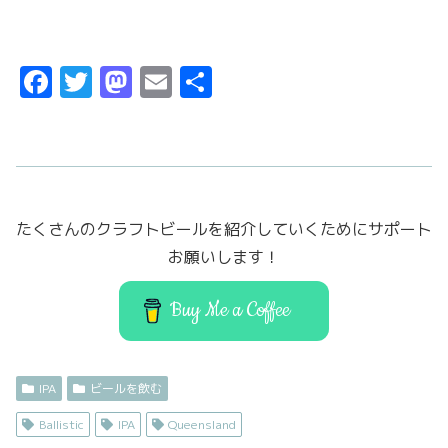
中...
F
T
M
E
共
a
w
a
m
有
c
it
st
ai
e
t
o
l
b
er
d
たくさんのクラフトビールを紹介していくためにサポート
o
o
お願いします！
o
n
k
Buy Me a Coffee
IPA
ビールを飲む
Ballistic
IPA
Queensland