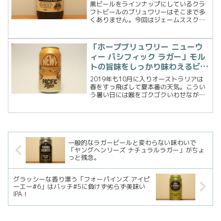
わえるビール！
黒ビールをラインナップにしているクラ
フトビールのブリュワリーはそこまで多
くありません。今回はジェームススクワ
イア ジャックオブスペード ポーターを買
ってみました。世界的に有名な黒ビール
というと「ギネスビール」ですよね。し
「ホープブリュワリー ニューウ
かしギネスビールは「...
ィー パシフィック ラガー」モル
トの旨味をしっかり味わえるビー
ル！
2019年も10月に入りオーストラリアは
春をすっ飛ばして夏本番の天気。こうい
う暑い日には喉をゴクゴクいわせながら
ビールを飲みたい！ そんな時にもって
こいなのがラガービール。今回はホープ
ブリュワリー ニューウィー パシフィック
ラガーです。エ...
一般的なラガービールと変わらない味わいで
「ヤングヘンリーズ ナチュラルラガー」がちょ
っと残念。
グラッシーな香り漂う「フォーパインズ アイピ
ーエー#6」はバッチ#5に負けず劣らず美味い
IPA！