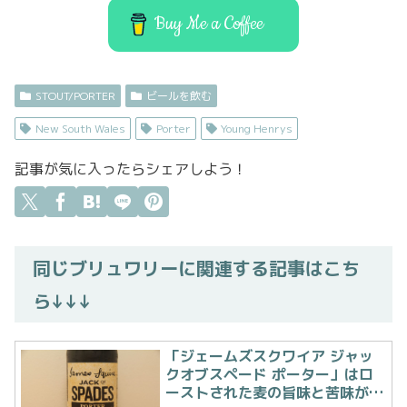
k
Buy Me a Coffee
STOUT/PORTER
ビールを飲む
New South Wales
Porter
Young Henrys
記事が気に入ったらシェアしよう！
同じブリュワリーに関連する記事はこち
ら↓↓↓
「ジェームズスクワイア ジャッ
クオブスペード ポーター」はロ
ーストされた麦の旨味と苦味が味