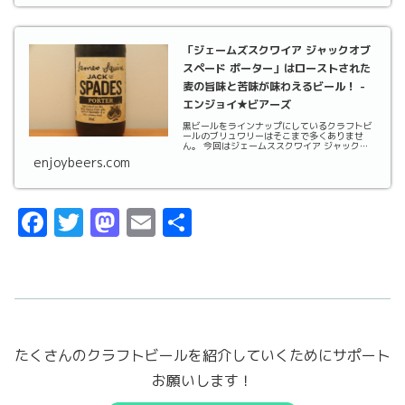
「ジェームズスクワイア ジャックオブ
スペード ポーター」はローストされた
麦の旨味と苦味が味わえるビール！ -
エンジョイ★ビアーズ
黒ビールをラインナップにしているクラフトビ
ールのブリュワリーはそこまで多くありませ
ん。 今回はジェームススクワイア ジャックオ
ブスペード
enjoybeers.com
F
T
M
E
共
a
w
a
m
有
c
it
st
ai
e
t
o
l
b
er
d
たくさんのクラフトビールを紹介していくためにサポート
o
o
お願いします！
o
n