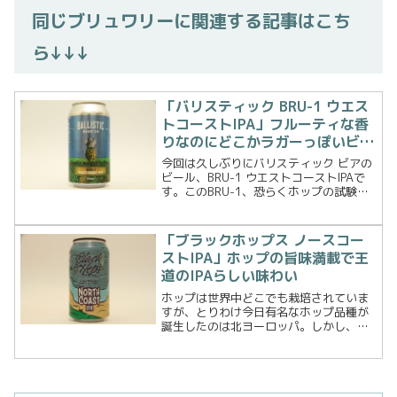
同じブリュワリーに関連する記事はこち
ら↓↓↓
「バリスティック BRU-1 ウエス
トコーストIPA」フルーティな香
りなのにどこかラガーっぽいビー
ル
今回は久しぶりにバリスティック ビアの
ビール、BRU-1 ウエストコーストIPAで
す。このBRU-1、恐らくホップの試験名
だと思います、ビール飲みの勘ですが
笑Ballistic Beerのビールなのでハズレは
ないと思うので早速飲んでみるこ...
「ブラックホップス ノースコー
ストIPA」ホップの旨味満載で王
道のIPAらしい味わい
ホップは世界中どこでも栽培されていま
すが、とりわけ今日有名なホップ品種が
誕生したのは北ヨーロッパ。しかし、現
在のクラフトビール業界で新世界ホップ
と呼ばれるアメリカ、ニュージーラン
ド、オーストラリアのホップがビール愛
好家の中でトレンドとなって...