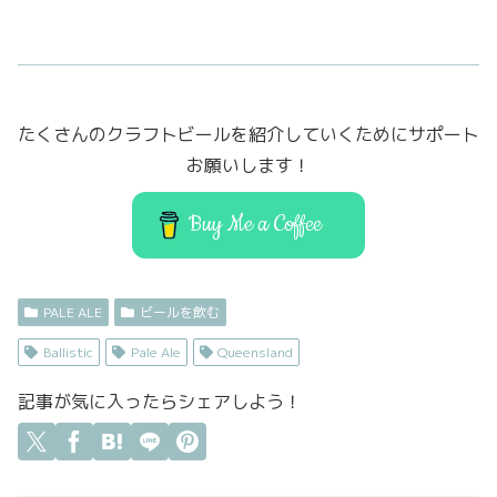
a
w
a
m
有
c
it
st
ai
e
t
o
l
b
er
d
たくさんのクラフトビールを紹介していくためにサポート
o
o
お願いします！
o
n
k
Buy Me a Coffee
PALE ALE
ビールを飲む
Ballistic
Pale Ale
Queensland
記事が気に入ったらシェアしよう！