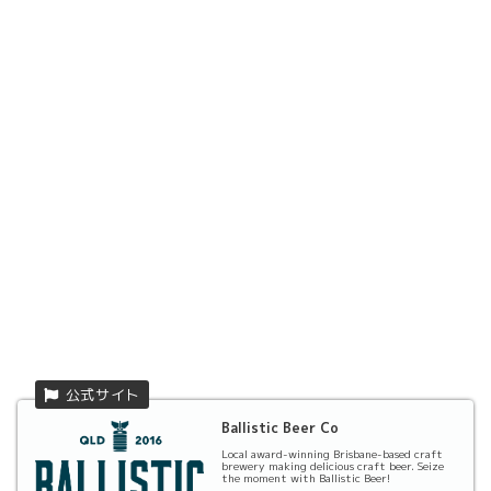
Ballistic Beer Co
Local award-winning Brisbane-based craft
brewery making delicious craft beer. Seize
the moment with Ballistic Beer!