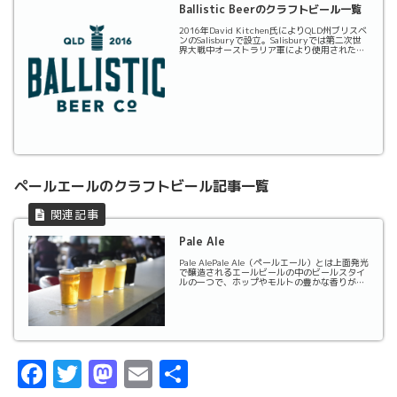
Ballistic Beerのクラフトビール一覧
2016年David Kitchen氏によりQLD州ブリスベ
ンのSalisburyで設立。Salisburyでは第二次世
界大戦中オーストラリア軍により使用された軍
需品の多くが密かに生産されていたことに着
目。その事実を尊重する意味も含めてBallistic
Beer...
ペールエールのクラフトビール記事一覧
Pale Ale
Pale AlePale Ale（ペールエール）とは上面発光
で醸造されるエールビールの中のビールスタイ
ルの一つで、ホップやモルトの豊かな香りが特
徴。名称の「ペール（Pale）」は「淡い」とい
う意味で、ペールエールが発祥した当時のイギ
リスのエールビールの色が濃色であ...
F
T
M
E
共