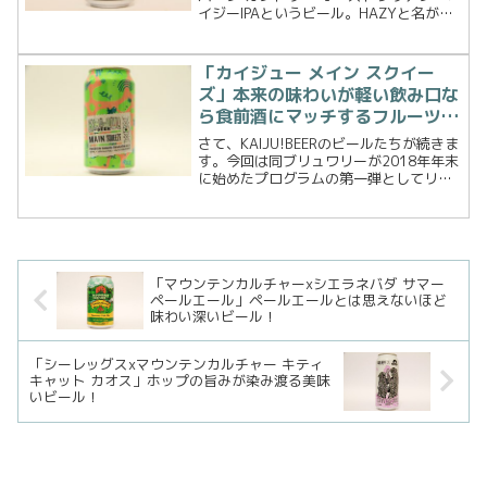
イジーIPAというビール。HAZYと名がつ
いているので期待大、早速飲んでみたい
と思います。ビール詳細ALL INN
BREWING Co. ; SUNBURNT ...
「カイジュー メイン スクイー
ズ」本来の味わいが軽い飲み口な
ら食前酒にマッチするフルーツビ
ール
さて、KAIJU!BEERのビールたちが続きま
す。今回は同ブリュワリーが2018年年末
に始めたプログラムの第一弾としてリリ
ースしたビール、カイジュービア メイン
スクイーズを見つけたので飲んでみたい
と思います。このプログラムでリリース
するビ...
「マウンテンカルチャーxシエラネバダ サマー
ペールエール」ペールエールとは思えないほど
味わい深いビール！
「シーレッグスxマウンテンカルチャー キティ
キャット カオス」ホップの旨みが染み渡る美味
いビール！