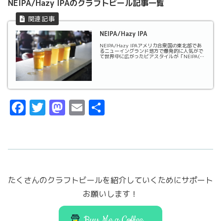
NEIPA/Hazy IPAのクラフトビール記事一覧
NEIPA/Hazy IPA
NEIPA/Hazy IPAアメリカ合衆国の東北部であ
るニューイングランド地方で爆発的に人気がで
て世界中に広がったビアスタイルが「NEIPA(ニ
ューイングランドIPA)」です。特徴として、大
量のホップを使用しているにも関わらず苦味が
少なく抑えられており、ホップのフ...
F
T
M
E
共
a
w
a
m
有
c
it
st
ai
e
t
o
l
b
er
d
たくさんのクラフトビールを紹介していくためにサポート
o
o
お願いします！
o
n
k
Buy Me a Coffee