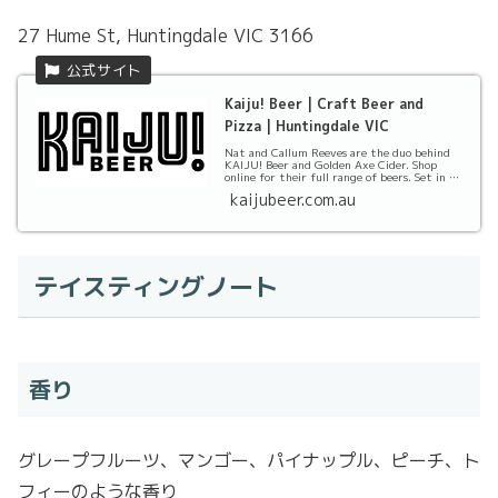
27 Hume St, Huntingdale VIC 3166
Kaiju! Beer | Craft Beer and
Pizza | Huntingdale VIC
Nat and Callum Reeves are the duo behind
KAIJU! Beer and Golden Axe Cider. Shop
online for their full range of beers. Set in a
conve...
kaijubeer.com.au
テイスティングノート
香り
グレープフルーツ、マンゴー、パイナップル、ピーチ、ト
フィーのような香り