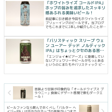
「ホワイトライズ コールドIPA」
ホップの旨みを追求したスッキリ
感あふれる美味いビール！
前記事に引き続き今回もホワイトライズ
ブリューイングのビールです。当ブログ
でもこれまでに2本しか紹介したことがな
いコールド IPAというビールタイプ。そ
んなビールがホワイトライズ ブリューイ
ングからリリース！その名もどストレー
「バリスティック スリープ ウェ
トにコールドI...
ン ユーアー デッド ノルディック
IPA」はちょっとクセのある苦味
のIPA
「エンジョイ★ビアーズ」に登場してい
ないブリュワリーやビールがもっとある
というのにまたもやバリスティック ビア
のビールたちを見つけてしまいました。
今回はバリスティック スリープ ウェン
ユーアー デッド ノルディックIPAです。
このビール、...
苦味より甘味が印象的な「オールドワイブス ブ
ラウニー」食後にデザート感覚で飲むダークエ
ール！
ビールファンなら飲んでおくべし「バルター ヘ
イジーIPA」は円やかなホップの苦味がいつまで