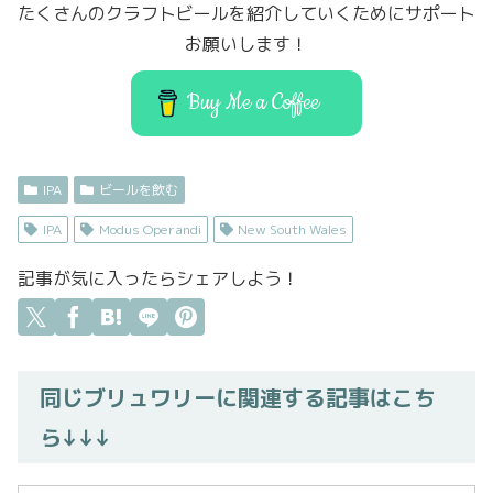
たくさんのクラフトビールを紹介していくためにサポート
o
o
お願いします！
o
n
k
Buy Me a Coffee
IPA
ビールを飲む
IPA
Modus Operandi
New South Wales
記事が気に入ったらシェアしよう！
同じブリュワリーに関連する記事はこち
ら↓↓↓