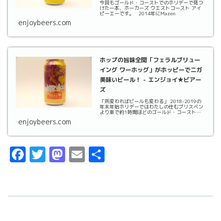
今回もゴールド・コーストでのホリデーで見つ
けた一本、ホーカーズ ウエストコースト アイ
ピーエーです。 2014年にMazen
enjoybeers.com
ホップの旨味全開「フェラルブリュー
イング ワーホッグ」がホッピーでニガ
美味いビール！ - エンジョイ★ビアー
ズ
「所変わればビールも変わる」 2018-2019の
年末年始ホリデーではわたしの住むブリスベン
より車で約1時間ほどのゴールド・コーストに
行ってきました。
enjoybeers.com
F
T
M
E
共
a
w
a
m
有
c
it
st
ai
e
t
o
l
b
er
d