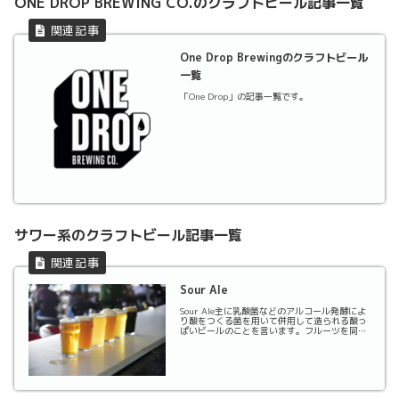
ONE DROP BREWING CO.のクラフトビール記事一覧
One Drop Brewingのクラフトビール
一覧
「One Drop」の記事一覧です。
サワー系のクラフトビール記事一覧
Sour Ale
Sour Ale主に乳酸菌などのアルコール発酵によ
り酸をつくる菌を用いて併用して造られる酸っ
ぱいビールのことを言います。フルーツを同時
に用いて発酵・熟成するものや、フルーツフレ
ーバーのシロップを入れて飲むものもありま
す。伝統的なサワービールのスタイルには、ベ
ルギー...