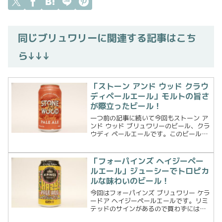
同じブリュワリーに関連する記事はこち
ら↓↓↓
「ストーン アンド ウッド クラウ
ディペールエール」モルトの旨さ
が際立ったビール！
一つ前の記事に続いて今回もストーン ア
ンド ウッド ブリュワリーのビール、クラ
ウディ ペールエールです。このビール、
随分前に飲んだことがあったっけ？と思
い記事を読み直してみました。ラベル自
体は似ているようだし、「Cloudy」とい
「フォーパインズ ヘイジーペー
うのも前の...
ルエール」ジューシーでトロピカ
ルな味わいのビール！
今回はフォーパインズ ブリュワリー ケラ
ードア ヘイジーペールエールです。リミ
テッドのサインがあるので買わずにはい
られませんでした 笑以前同ブリュワリ