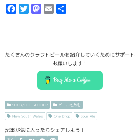
F
T
M
E
共
a
w
a
m
有
c
it
st
ai
e
t
o
l
b
er
d
たくさんのクラフトビールを紹介していくためにサポート
o
o
お願いします！
o
n
k
Buy Me a Coffee
SOUR/GOSE/OTHER
ビールを飲む
New South Wales
One Drop
Sour Ale
記事が気に入ったらシェアしよう！