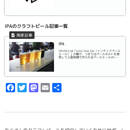
IPAのクラフトビール記事一覧
IPA
IPAIPAとは「India Pale Ale（インディアペール
エール）」の略で、つまりはペールモルトを使
用して上面発酵で作られるペールエールの一
種。通常のビールよりもアルコール度数が高め
で、大量のホップが使われていることから強い
苦味のある風味が特徴的。IPAの中...
F
T
M
E
共
a
w
a
m
有
c
it
st
ai
e
t
o
l
b
er
d