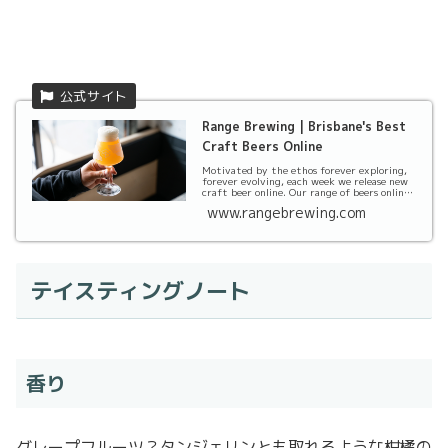
Range Brewing | Brisbane's Best
Craft Beers Online
Motivated by the ethos forever exploring,
forever evolving, each week we release new
craft beer online. Our range of beers online
co...
www.rangebrewing.com
テイスティングノート
香り
グレープフルーツ？タンジェリンとも取れるような柑橘の