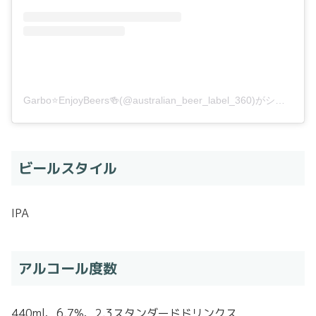
Garbo⭐️EnjoyBeers🍻(@australian_beer_label_360)がシェアした投稿
ビールスタイル
IPA
アルコール度数
440ml、6.7%、2.3スタンダードドリンクス