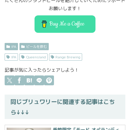
たくさんのクラフトビールを紹介していくためにサポート
o
o
お願いします！
o
n
k
Buy Me a Coffee
IPA
ビールを飲む
IPA
Queensland
Range Brewing
記事が気に入ったらシェアしよう！
同じブリュワリーに関連する記事はこち
ら↓↓↓
季節限定「モード オペランディ