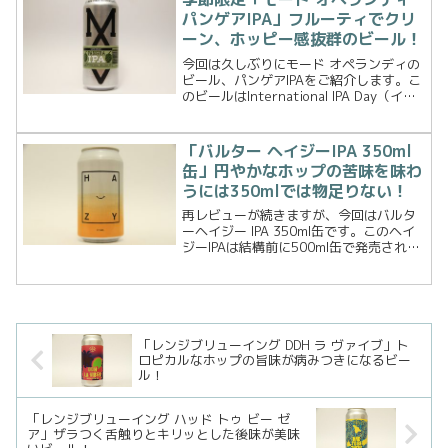
パンゲアIPA」フルーティでクリ
ーン、ホッピー感抜群のビール！
今回は久しぶりにモード オペランディの
ビール、パンゲアIPAをご紹介します。こ
のビールはInternational IPA Day（イン
ターナショナルIPAデー）のために作られ
たビール。International IPA Day（イン
ターナ...
「バルター ヘイジーIPA 350ml
缶」円やかなホップの苦味を味わ
うには350mlでは物足りない！
再レビューが続きますが、今回はバルタ
ーヘイジー IPA 350ml缶です。このヘイ
ジーIPAは結構前に500ml缶で発売されて
いました。今回ボトルショップで350ml
缶x4本セットを見つけ、値段も手頃なの
で手にとって普段飲みに買ってみまし
た...
「レンジブリューイング DDH ラ ヴァイブ」ト
ロピカルなホップの旨味が病みつきになるビー
ル！
「レンジブリューイング ハッド トゥ ビー ゼ
ア」ザラつく舌触りとキリッとした後味が美味