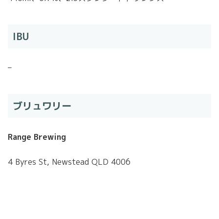
IBU
–
ブリュワリー
Range Brewing
4 Byres St, Newstead QLD 4006