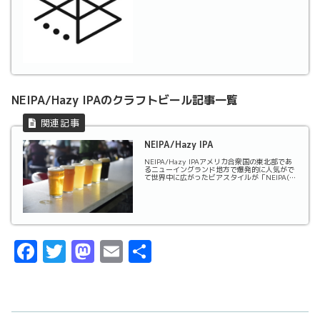
NEIPA/Hazy IPAのクラフトビール記事一覧
NEIPA/Hazy IPA
NEIPA/Hazy IPAアメリカ合衆国の東北部であ
るニューイングランド地方で爆発的に人気がで
て世界中に広がったビアスタイルが「NEIPA(ニ
ューイングランドIPA)」です。特徴として、大
量のホップを使用しているにも関わらず苦味が
少なく抑えられており、ホップのフ...
F
T
M
E
共
a
w
a
m
有
c
it
st
ai