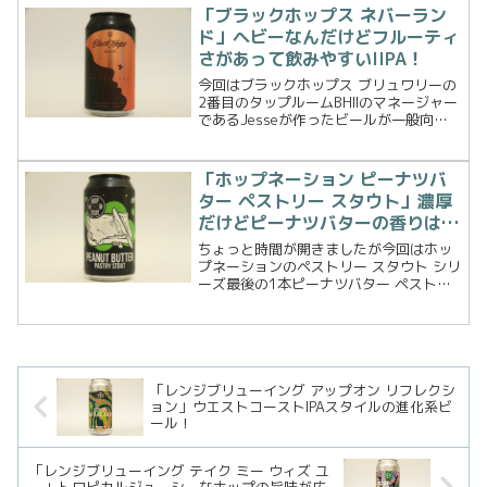
「ブラックホップス ネバーラン
ド」ヘビーなんだけどフルーティ
さがあって飲みやすいIIPA！
今回はブラックホップス ブリュワリーの
2番目のタップルームBHIIのマネージャー
であるJesseが作ったビールが一般向け
にきちんと名前をつけて販売されたビー
ル、ネバーランド グレープフルーツ ヘイ
ジーIIPAです。いやいや、楽しみ、早速飲
「ホップネーション ピーナツバ
ん...
ター ペストリー スタウト」濃厚
だけどピーナツバターの香りはほ
とんど感じられない
ちょっと時間が開きましたが今回はホッ
プネーションのペストリー スタウト シリ
ーズ最後の1本ピーナツバター ペストリ
ー スタウト。バナナペストリースタウト
では全く味のイメージが湧きませんでし
た。が、ピーナツバターの味わいは以前
イーサーブリュー...
「レンジブリューイング アップオン リフレクシ
ョン」ウエストコーストIPAスタイルの進化系ビ
ール！
「レンジブリューイング テイク ミー ウィズ ユ