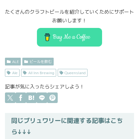
b
er
d
たくさんのクラフトビールを紹介していくためにサポート
o
o
お願いします！
o
n
k
Buy Me a Coffee
ALE
ビールを飲む
Ale
All Inn Brewing
Queensland
記事が気に入ったらシェアしよう！
同じブリュワリーに関連する記事はこち
ら↓↓↓