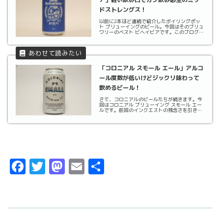
ドストレングス！
以前に2本ほど連続で紹介したボイリングポッ
ト ブリューイングのビール。今回はそのブリュ
ワリーのベスト ビヘイビアです。このブログで
はブリュワリーの所在地やウェブ情報などいろ
いろ掲載しています。で、所在地を確認するた
めGoogleマップを見ていてビックリ、"ブリュ
ワ...
「コロニアル スモール エール」アルコ
ール度数が低いけどジックリ味わって
飲めるビール！
さて、コロニアルのビールたちが続きます。今
回はコロニアル ブリューイング スモール エー
ルです。前回のインクエストの残念さを引きず
っていますが、気を取り直して次のビールを飲
んでみたいと思います。2004年にウェスタンオ
ーストラリア州のマーガレットリバーで設立さ
れた...
F
T
M
E
共
a
w
a
m
有
c
it
st
ai
e
t
o
l