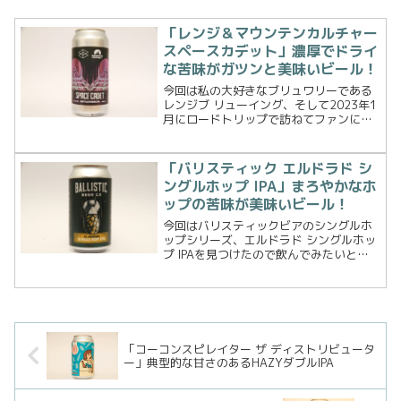
「レンジ＆マウンテンカルチャー
スペースカデット」濃厚でドライ
な苦味がガツンと美味いビール！
今回は私の大好きなブリュワリーである
レンジブ リューイング、そして2023年1
月にロードトリップで訪ねてファンにな
ったマウンテンカルチャー ビアによるコ
ラボビール、スペース カデット ダブルド
ライホップ カリフォルニア IPAです。レ
「バリスティック エルドラド シ
ンジブ...
ングルホップ IPA」まろやかなホ
ップの苦味が美味いビール！
今回はバリスティックビアのシングルホ
ップシリーズ、エルドラド シングルホッ
プ IPAを見つけたので飲んでみたいと思
います。バリスティックビアのシングル
ホップシリーズは過去に「Simcoeシング
ルホップ」と「Enigmaシングルホップ」
を飲み...
「コーコンスピレイター ザ ディストリビュータ
ー」典型的な甘さのあるHAZYダブルIPA