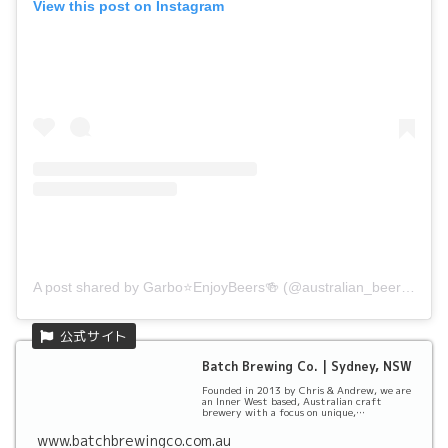
View this post on Instagram
A post shared by Garbo⭐️EnjoyBeers🍻 (@australian_beer_label_360)
Batch Brewing Co. | Sydney, NSW
Founded in 2013 by Chris & Andrew, we are
an Inner West based, Australian craft
brewery with a focus on unique,
handcrafted, small b...
www.batchbrewingco.com.au