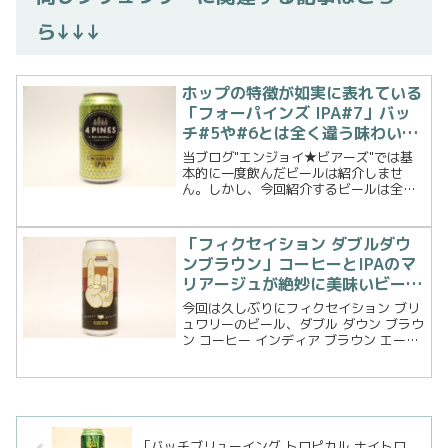
ら↓↓↓
ホップの特徴が如実に表れている
「フォーパインズ IPA#7」バッ
チ#5や#6とは全く違う味わいの
IPA！
当ブログ"エンジョイ★ビアーズ"では基
本的に一度飲んだビールは紹介しませ
ん。しかし、今回紹介するビールは全く
同じ製品名にも関わらず以前に2回も登場
しています。その理由は各シーズンによ
って使用するホップの品種を変えている
「フィクセイション ダブルダウ
ため。今回はフォーパイ...
ンブラウン」コーヒーとIPAのマ
リアージュが絶妙に美味いビー
ル！
今回は久しぶりにフィクセイション ブリ
ュワリーのビール、ダブル ダウン ブラウ
ン コーヒー インディア ブラウン エール
です。フィクセイション ブリュワリー曰
く、世の中にはたくさんの飲食物がある
がその中でも2つの飲み物「コーヒー」と
「IPA...
「バッチブリューイング トロピカル ナイトロ