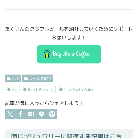
c
it
st
ai
e
t
o
l
b
er
d
たくさんのクラフトビールを紹介していくためにサポート
o
o
お願いします！
o
n
k
Buy Me a Coffee
ALE
ビールを飲む
Ale
Batch Brewing
New South Wales
記事が気に入ったらシェアしよう！
同じブリュワリーに関連する記事はこち