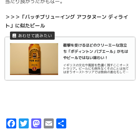
当たり良かったかもなー。
＞＞＞「バッチブリューイング アフタヌーン ディライ
ト」に似たビール
衝撃を受けるほどのクリーミーな泡立
ち「ボディントン パブエール」がもは
やビールではない味わい！
イギリスの文化や風習を色濃く残すここオース
トラリア。ビールにも例外なくそのことは当て
はまりオーストラリアでは独自の進化もしてい
ます。今回はそんなオーストラリア全ての原点
とも言うべく、イギリスの「マンチェスターの
泡」と呼ばれるボディントン パブエールを買っ
てみました...
F
T
M
E
共
a
w
a
m
有