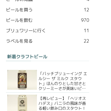
b
a
l
t
ビールを買う
12
o
g
e
e
ビールを飲む
970
o
r
M
r
ブリュワリーに行く
11
k
a
a
ラベルを見る
22
m
p
新着クラフトビール
s
「バッチブリューイング エ
ルシー ザ ミルク スタウ
ト」ほんのりとした甘さと
クリーミーさが美味いビー
ル！
【再レビュー】「ヘリオス
ハデス」バニラの風味が香
る軽い飲み口のスタウト！