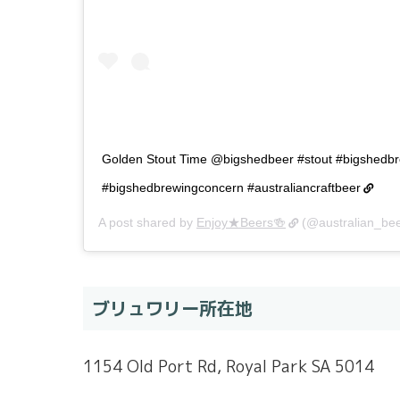
Golden Stout Time @bigshedbeer #stout #bigshedb
#bigshedbrewingconcern #australiancraftbeer
A post shared by
Enjoy★Beers🍻
(@australian_bee
ブリュワリー所在地
1154 Old Port Rd, Royal Park SA 5014