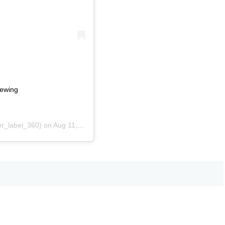
rewing
r_label_360) on
Aug 11, 2020 at 11:33am PDT