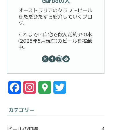
Garboの人
オーストラリアのクラフトビール
をただひたすら紹介していくブロ
グ。
これまでに自宅で飲んだ約950本
(2025年5月現在)のビールを掲載
中。
F
I
G
T
a
n
o
w
カテゴリー
c
s
o
i
e
t
g
t
ビールの知識
4