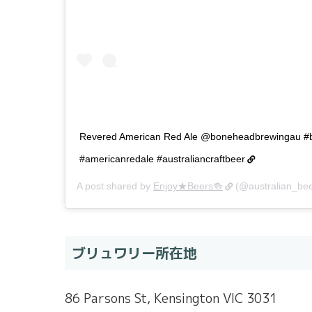
Revered American Red Ale @boneheadbrewingau #
#americanredale #australiancraftbeer
A post shared by
Enjoy★Beers🍻
(@australian_be
ブリュワリー所在地
86 Parsons St, Kensington VIC 3031