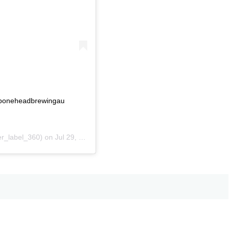
boneheadbrewingau
er_label_360) on
Jul 29, 2020 at 11:39am PDT