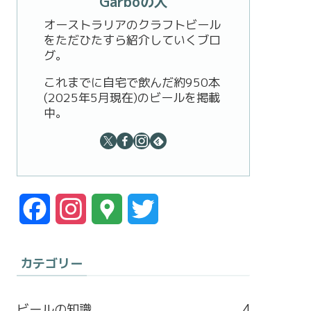
Garboの人
オーストラリアのクラフトビール
をただひたすら紹介していくブロ
グ。
これまでに自宅で飲んだ約950本
(2025年5月現在)のビールを掲載
中。
F
I
G
T
a
n
o
w
カテゴリー
c
s
o
i
e
t
g
t
ビールの知識
4