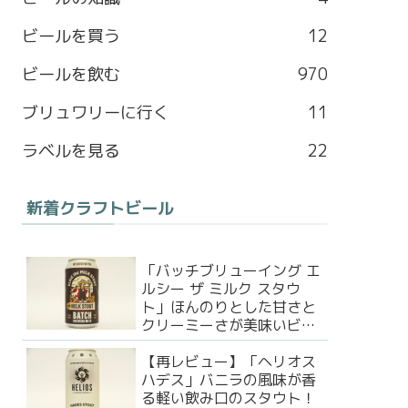
b
a
l
t
ビールを買う
12
o
g
e
e
ビールを飲む
970
o
r
M
r
ブリュワリーに行く
11
k
a
a
ラベルを見る
22
m
p
新着クラフトビール
s
「バッチブリューイング エ
ルシー ザ ミルク スタウ
ト」ほんのりとした甘さと
クリーミーさが美味いビー
ル！
【再レビュー】「ヘリオス
ハデス」バニラの風味が香
る軽い飲み口のスタウト！