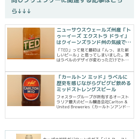
ら↓↓↓
ニューサウスウェールズ州産「ト
ゥーイーズ エクストラ ドライ」
はクイーンズランド州の気候で飲
むにはもってこいのビール！
「TED」って見て最初は「んっ、また新
しいビール」と思ってしまいました。実
はラベルのデザイが変わっただけでトゥ
ーイーズブリュワリーの「TOOHEYS
EXTRA DRY（トゥーイーズ エクストラ
ドライ）」でした。ちゃんとロゴマーク
「カールトン ミッド」ラベルに
のヘラジ...
歴史を感じながらグビグビ飲める
ミッドストレングスビール
フォスターグループが所有するオースト
ラリア最大のビール醸造会社Carlton &
United Breweries（カールトンアンドユ
ナイテッドブリュワーズ）。そこで醸造
されるビールブランドの一つ
「CARLTON（カールトン）」シリーズの
ミ...