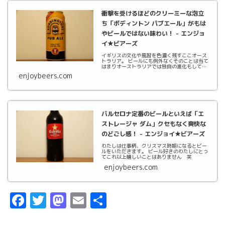
衝撃を受けるほどのクリーミーな泡立
ち「ボディントン パブエール」がもは
やビールではない味わい！ - エンジョ
イ★ビアーズ
イギリスの文化や風習を色濃く残すここオース
トラリア。 ビールにも例外なくそのことは当て
はまりオーストラリアでは独自の進化もしてい
ます。
enjoybeers.com
バルセロナ定番のビールといえば「エ
ストレージャ ダム」クセもなく爽快な
のどごし感！ - エンジョイ★ビアーズ
わたしは仕事柄、クリスマス時期になるとビー
ルをいただきます。 ビール好きのわたしにとっ
てこれ以上嬉しいことはありません 笑
enjoybeers.com
F
T
M
E
共
a
w
a
m
有