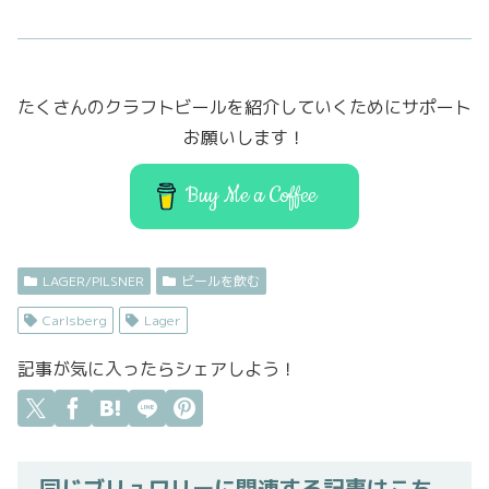
c
it
st
ai
e
t
o
l
b
er
d
たくさんのクラフトビールを紹介していくためにサポート
o
o
お願いします！
o
n
k
Buy Me a Coffee
LAGER/PILSNER
ビールを飲む
Carlsberg
Lager
記事が気に入ったらシェアしよう！
同じブリュワリーに関連する記事はこち