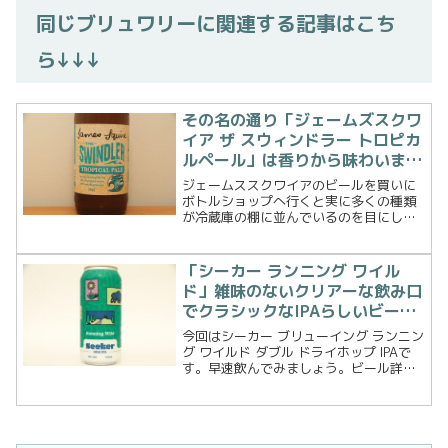
同じブリュワリーに関連する記事はこち
ら↓↓↓
その名の通り「ジェームズスクワ
イア ザ スウィンドラー トロピカ
ルペール」は香りから味わいまで
トロピカルなビール！
ジェームススクワイアのビールを買いに
ボトルショップへ行くと実に多くの種類
が冷蔵庫の棚に並んでいるのを目にしま
す。そしてウェブサイトをみていても同
じ。一年中を通して製造販売されている
ビールから過去に販売されたビール、期
「シーカー ランニング ワイル
間限定で製造販売されてい...
ド」雑味のないクリアーな飲み口
でクラシックなIPAらしいビー
ル！
今回はシーカー ブリューイング ランニン
グ ワイルド ダブル ドライホップ IPAで
す。早速飲んでみましょう。ビール詳細
SEEKER BREWING : RUNNING WILD DDH
IPA（シーカーブリューイング：ランニン
グ ワイルド...