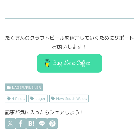
a
w
a
m
有
c
it
st
ai
e
t
o
l
b
er
d
たくさんのクラフトビールを紹介していくためにサポート
o
o
お願いします！
o
n
k
Buy Me a Coffee
LAGER/PILSNER
4 Pines
Lager
New South Wales
記事が気に入ったらシェアしよう！