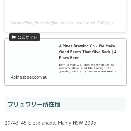
Garbo⭐️EnjoyBeers🍻(@australian_beer_label_360)がシェアした投稿
4 Pines Brewing Co - We Make
Good Beers That Give Back | 4
Pines Beer
Born in Manly, 4 Pines has continued to
welcome all walks of life through the
growing hospitality venues across Australia,
all whils...
4pinesbeer.com.au
ブリュワリー所在地
29/43-45 E Esplanade, Manly NSW 2095