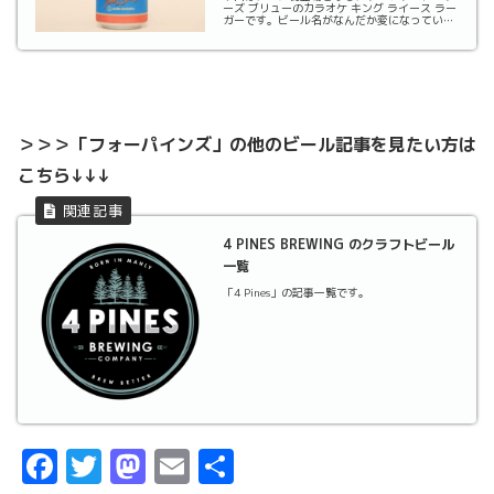
ーズ ブリューのカラオケ キング ライース ラー
ガーです。ビール名がなんだか変になっていま
す（笑）が、ラベルからそのままとっています
のでご了承下さいませ。そしてこのビール、も
うラベルにつられて手に取ったのはいうまでも
ありま...
＞＞＞「フォーパインズ」の他のビール記事を見たい方は
こちら↓↓↓
4 PINES BREWING のクラフトビール
一覧
「4 Pines」の記事一覧です。
F
T
M
E
共