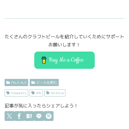
a
w
a
m
有
c
it
st
ai
e
t
o
l
b
er
d
たくさんのクラフトビールを紹介していくためにサポート
o
o
お願いします！
o
n
k
Buy Me a Coffee
PALE ALE
ビールを飲む
Hawkers
IPA
Victoria
記事が気に入ったらシェアしよう！