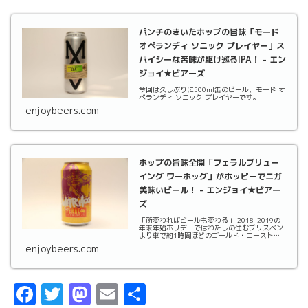
パンチのきいたホップの旨味「モード
オペランディ ソニック プレイヤー」ス
パイシーな苦味が駆け巡るIPA！ - エン
ジョイ★ビアーズ
今回は久しぶりに500ml缶のビール、モード オ
ペランディ ソニック プレイヤーです。
enjoybeers.com
ホップの旨味全開「フェラルブリュー
イング ワーホッグ」がホッピーでニガ
美味いビール！ - エンジョイ★ビアー
ズ
「所変わればビールも変わる」 2018-2019の
年末年始ホリデーではわたしの住むブリスベン
より車で約1時間ほどのゴールド・コーストに
行ってきました。
enjoybeers.com
F
T
M
E
共