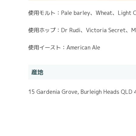
使用モルト：Pale barley、Wheat、Light Cr
使用ホップ：Dr Rudi、Victoria Secret、M
使用イースト：American Ale
産地
15 Gardenia Grove, Burleigh Heads QLD 