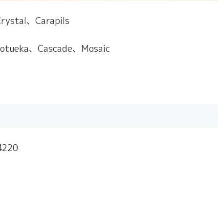
ystal、Carapils
otueka、Cascade、Mosaic
4220