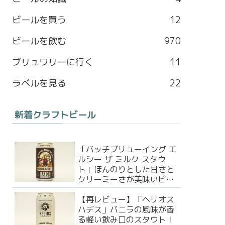
b
a
l
t
ビールを買う
12
o
g
e
e
ビールを飲む
970
o
r
M
r
ブリュワリーに行く
11
k
a
a
ラベルを見る
22
m
p
新着クラフトビール
s
「バッチブリューイング エ
ルシー ザ ミルク スタウ
ト」ほんのりとした甘さと
クリーミーさが美味いビー
ル！
【再レビュー】「ヘリオス
ハデス」バニラの風味が香
る軽い飲み口のスタウト！