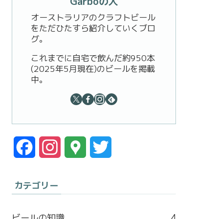
Garboの人
オーストラリアのクラフトビール
をただひたすら紹介していくブロ
グ。
これまでに自宅で飲んだ約950本
(2025年5月現在)のビールを掲載
中。
F
I
G
T
a
n
o
w
カテゴリー
c
s
o
i
e
t
g
t
ビールの知識
4