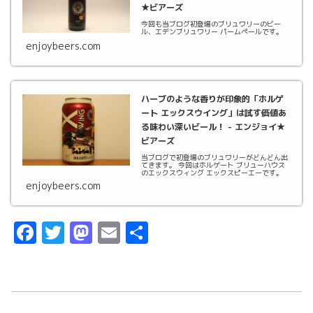
★ビアーズ
今回も当ブログ初登場のブリュワリーのビー
ル、エデンブリュワリー パームペールです。
enjoybeers.com
ハーブのような香りが印象的「ホルゲ
ート エックスウイング」は試す価値あ
る味わい深いビール！ - エンジョイ★
ビアーズ
当ブログで初登場のブリュワリーがどんどん出
てきます。 今回はホルゲート ブリューハウス
のエックスウィング エックスピーエーです。
enjoybeers.com
F
T
M
E
共
a
w
a
m
有
c
it
st
ai
e
t
o
l