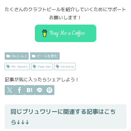
b
er
d
たくさんのクラフトビールを紹介していくためにサポート
o
o
お願いします！
o
n
k
Buy Me a Coffee
PALE ALE
ビールを飲む
Mr. Banks
Pale Ale
Victoria
記事が気に入ったらシェアしよう！
同じブリュワリーに関連する記事はこち
ら↓↓↓