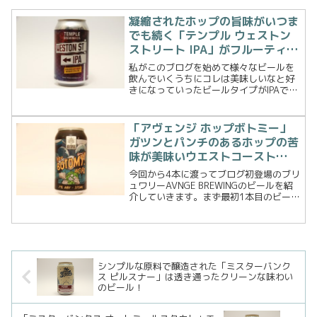
凝縮されたホップの旨味がいつま
でも続く「テンプル ウェストン
ストリート IPA」がフルーティで
抜群の美味さ
私がこのブログを始めて様々なビールを
飲んでいくうちにコレは美味しいなと好
きになっていったビールタイプがIPAで、
中でもウエストコーストIPAが特に好きに
なりました。強い苦味と柑橘系やパイン
ニードル（松）のような香りが特徴で、
「アヴェンジ ホップボトミー」
アメリカンクラフ...
ガツンとパンチのあるホップの苦
味が美味いウエストコースト
IPA！
今回から4本に渡ってブログ初登場のブリ
ュワリーAVNGE BREWINGのビールを紹
介していきます。まず最初1本目のビール
はHOPBOTOMY WCIPAです。初めてのブ
リュワリーの印象を決めるビールにIPAの
王道とも言えるウエストコースト...
シンプルな原料で醸造された「ミスターバンク
ス ピルスナー」は透き通ったクリーンな味わい
のビール！