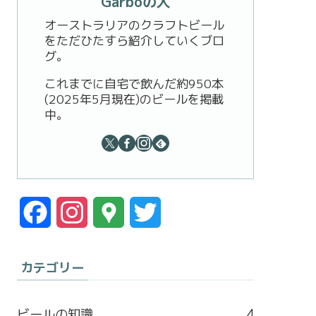
Garboの人
オーストラリアのクラフトビール
をただひたすら紹介していくブロ
グ。
これまでに自宅で飲んだ約950本
(2025年5月現在)のビールを掲載
中。
F
I
G
T
a
n
o
w
カテゴリー
c
s
o
i
e
t
g
t
ビールの知識
4