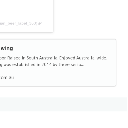
lian_beer_label_360)
ewing
bor. Raised in South Australia. Enjoyed Australia-wide.
g was established in 2014 by three serio...
com.au