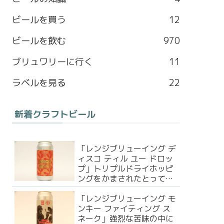
b
a
l
t
ビールを買う
12
o
g
e
e
ビールを飲む
970
o
r
M
r
ブリュワリーに行く
11
k
a
a
ラベルを見る
22
m
p
新着クラフトビール
s
「レンジブリューイング デ
ィスコ ティル ユー ドロッ
プ」トリプルドライホッピ
ングをかまされたとっても
美味いビール！
「レンジブリューイング モ
ンキー ファイティング ス
ネーク」強烈な苦味の中に