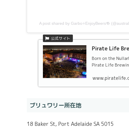
A post shared by Garbo⭐️EnjoyBeers🍻 (@austra
Pirate Life Br
Born on the Nullar
Pirate Life Brewin
www.piratelife.
ブリュワリー所在地
18 Baker St, Port Adelaide SA 5015