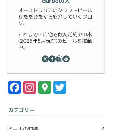
Garboの人
オーストラリアのクラフトビール
をただひたすら紹介していくブロ
グ。
これまでに自宅で飲んだ約950本
(2025年5月現在)のビールを掲載
中。
F
I
G
T
a
n
o
w
カテゴリー
c
s
o
i
e
t
g
t
ビールの知識
4