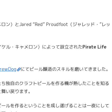
ロン）とJared “Red” Proudfoot（ジャレッド・”レッ
n（マイケル・キャメロン）によって設立された
Pirate Life
rewDog
にてビール醸造のスキルを磨いてきました。
たち独自のクラフトビールを作る機が熟したことを知る
と舞い戻ります。
ビールを作るということを成し遂げることは一夜にして