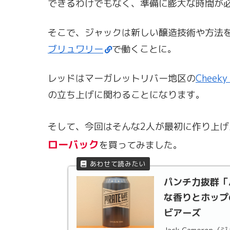
できるわけでもなく、準備に膨大な時間が
そこで、ジャックは新しい醸造技術や方法
ブリュワリー
で働くことに。
レッドはマーガレットリバー地区の
Chee
の立ち上げに関わることになります。
そして、今回はそんな2人が最初に作り上げ
ローバック
を買ってみました。
パンチ力抜群「
な香りとホップ
ビアーズ