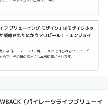
（ジャック・キャメロン）とJared "Red"
イフ ブリューイング モザイク」はモザイクホッ
が凝縮されたにがウマいビール！ - エンジョイ
有名な南オーストラリア州。 この州で作られるクラフトビー
劣らず、その質の高さには本当に驚かされます。
: THROWBACK（パイレーツライフブリューイ