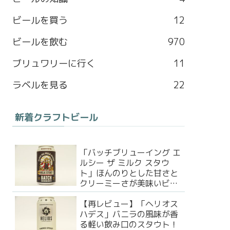
b
a
l
t
ビールを買う
12
o
g
e
e
ビールを飲む
970
o
r
M
r
ブリュワリーに行く
11
k
a
a
ラベルを見る
22
m
p
新着クラフトビール
s
「バッチブリューイング エ
ルシー ザ ミルク スタウ
ト」ほんのりとした甘さと
クリーミーさが美味いビー
ル！
【再レビュー】「ヘリオス
ハデス」バニラの風味が香
る軽い飲み口のスタウト！