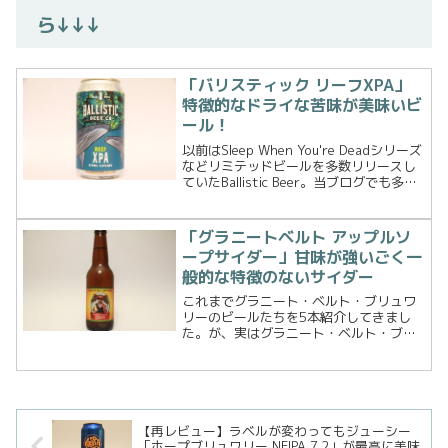
ら↓↓↓
「バリスティック リーフXPA」
特徴的なドライな苦味が美味いビ
ール！
以前はSleep When You're Deadシリーズ
などリミテッドビールを多数リリースし
ていたBallistic Beer。当ブログでも多数
クラフトビールを紹介していますが、少
し前に経営が怪しくなってCatchment
Brewing...
「グラニートベルト アップルソ
ープサイダー」甘味が強いごく一
般的な特徴のないサイダー
これまでグラニート・ベルト・ブリュワ
リーのビールたちを5本紹介してきまし
た。が、実はグラニート・ベルト・ブリ
ュワリーのあるスタンソープはりんごの
産地で有名な場所でもあるんです。とい
うことで、今回は久しぶりにアップルサ
イダーをご紹介します。グ...
【再レビュー】ラベルが変わってもジューシー
「ホープブリュワリー NEIPA 7.2」が最高に美味