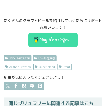
c
it
st
ai
e
t
o
l
b
er
d
たくさんのクラフトビールを紹介していくためにサポート
o
o
お願いします！
o
n
k
Buy Me a Coffee
STOUT/PORTER
ビールを飲む
Aether Brewing
Queensland
Stout
記事が気に入ったらシェアしよう！
同じブリュワリーに関連する記事はこち