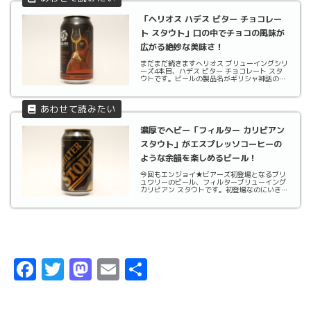
「ヘリオス ハデス ビター チョコレー
ト スタウト」口の中でチョコの風味が
広がる絶妙な美味さ！
まだまだ続きますヘリオス ブリューイングシリ
ーズ4本目、ハデス ビター チョコレート スタ
ウトです。ビールの製品名がギリシャ神話の
神々の名前なので、ビールを飲むのをそっちの
けでその神々の名前をしらべウェブサイトを読
みふけっています 笑さてハデスですが、彼は
ゼウスの...
濃厚でヘビー「フィルター カリビアン
スタウト」がエスプレッソコーヒーの
ような余韻を楽しめるビール！
今回もエンジョイ★ビアーズ初登場となるブリ
ュワリーのビール、フィルターブリューイング
カリビアン スタウトです。初登場なのにいきな
りスタウトから飲んでしまうという・・・ウェ
ブサイトを確認しましたが、（2019年6月）現
在ではまだコアレンジのビールではなく時期限
定で...
F
T
M
E
共
a
w
a
m
有