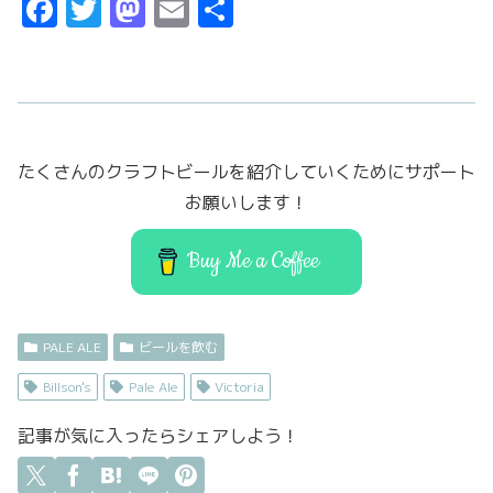
F
T
M
E
共
a
w
a
m
有
c
it
st
ai
e
t
o
l
b
er
d
たくさんのクラフトビールを紹介していくためにサポート
o
o
お願いします！
o
n
k
Buy Me a Coffee
PALE ALE
ビールを飲む
Billson's
Pale Ale
Victoria
記事が気に入ったらシェアしよう！