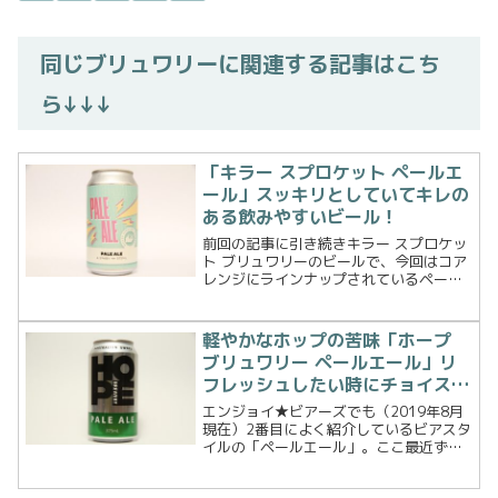
同じブリュワリーに関連する記事はこち
ら↓↓↓
「キラー スプロケット ペールエ
ール」スッキリとしていてキレの
ある飲みやすいビール！
前回の記事に引き続きキラー スプロケッ
ト ブリュワリーのビールで、今回はコア
レンジにラインナップされているペール
エールです。前回のトロピカルオールザ
ウェイには肩透かしを食らった気がする
ので、今回はそこまで期待せずに飲んで
軽やかなホップの苦味「ホープ
みようと思います。ビ...
ブリュワリー ペールエール」リ
フレッシュしたい時にチョイスす
べし！
エンジョイ★ビアーズでも（2019年8月
現在）2番目によく紹介しているビアスタ
イルの「ペールエール」。ここ最近ずっ
とIPAだったり、オーストラリアは日本の
季節と反対なのでスタウトなどの味の濃