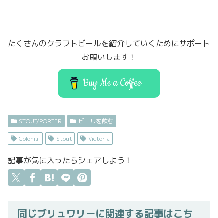
c
it
st
ai
e
t
o
l
b
er
d
たくさんのクラフトビールを紹介していくためにサポート
o
o
お願いします！
o
n
k
Buy Me a Coffee
STOUT/PORTER
ビールを飲む
Colonial
Stout
Victoria
記事が気に入ったらシェアしよう！
同じブリュワリーに関連する記事はこち