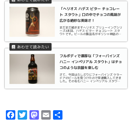
「ヘリオス ハデス ビター チョコレー
ト スタウト」口の中でチョコの風味が
広がる絶妙な美味さ！
まだまだ続きますヘリオス ブリューイングシリ
ーズ4本目、ハデス ビター チョコレート スタ
ウトです。ビールの製品名がギリシャ神話の
神々の名前なので、ビールを飲むのをそっちの
けでその神々の名前をしらべウェブサイトを読
みふけっています 笑さてハデスですが、彼は
ゼウスの...
フルボディで濃厚な「フォーパインズ
ハニー インペリアル スタウト」はチョ
コのような余韻を楽しむ
さて、今回は久しぶりにフォーパインズ ケラー
ドアのビールを見つけたので早速購入してきま
した。その名もハニー インペリアル スタウト
です。フォーパインズのビールたちの中でも特
にケラードアのビールはいつ発売されるのかわ
からないので定期的にウェブサイトをチェック
しておか...
F
T
M
E
共
a
w
a
m
有