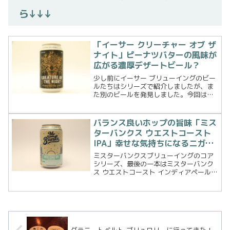
ら↓↓↓
「イーサー クリーチャー オブ ザ
ナイト」ピーナツバターの風味が
広がる濃厚デザートビール？
少し前にイーサー ブリューイングのビー
ルたちはシリーズで紹介しましたが、ま
た別のビールを発見しました。今回はク
リーチャー オブ ザ ナイトという、スタ
ウトです。季節はそろそろ梅雨時期に入
り、その後本格的に夏に向かう日本とは
バランス良いホップの旨味「ミス
反対に、オーストラ...
ターバンクス ウエストコースト
IPA」幸せな気持ちになるニガ美
味いIPA！
ミスターバンクスブリューイングのコア
シリーズ、最後の一本はミスターバンク
ス ウエストコースト インディアペールエ
ールです。IPA（インディアペールエー
ル）と一言で言ってもアルコール度数で
分けるとIPA、ダブルIPA、インペリアル
IPA、トリ...
グラニートベルト ブリュワリーに行ってきた！