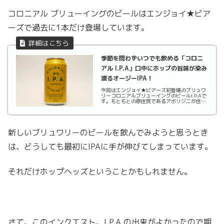
コロニアル ブリューイングのビールはエンジョイ★ビア
ーズで過去に1本だけ登場しています。
季節を問わずいつでも飲める「コロニ
アル I.P.A」口中にホップの旨味が染み
渡るオージーIPA！
今回はエンジョイ★ビアーズ初登場のブリュワ
リーコロニアルブリューイングのビールI.P.Aで
す。もともとの原住民であるアボリジニが住ん
でいたオーストラリアは、イギリスの植民地
（Colony）として入植が始まります。1901年
にはイギリスから独立しますが、現在でもイ
ギ...
新しいブリュワリーのビールを飲んでみようと思うとき
は、どうしても最初にIPAに手が伸びてしまっています。
それだけホップヘッズということかもしれません。
さて、このインクエスト、I.P.A.の出来がよかったので期