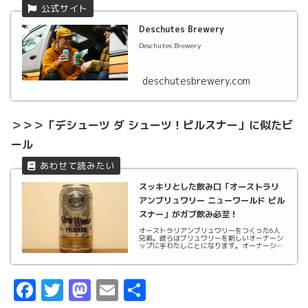
Deschutes Brewery
Deschutes Brewery
deschutesbrewery.com
＞＞＞「デシューツ ダ シューツ！ピルスナー」に似たビ
ール
スッキリとした飲み口「オーストラリ
アンブリュワリー ニューワールド ピル
スナー」がガブ飲み必至！
オーストラリアンブリュワリーをつくった6人
兄弟。彼らはブリュワリーを新しいオーナーシ
ップに手わたしことになります。オーナーシッ
プが変わってもこれまで数々の賞を受賞してき
たブリューチームは未来へとそのブランドを引
き継ぎます。ヘッドブリュワリーのダニエル・
ショウが率い...
F
T
M
E
共