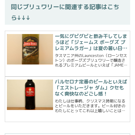
同じブリュワリーに関連する記事はこち
ら↓↓↓
一気にグビグビと飲み干してしま
うほど「ジェームス ボーグズ プ
レミアムラガー」は夏の暑い日に
オススメのビール！
タスマニア州のLaunceston（ローンセス
トン）のボーグズブリュワリーで醸造さ
れるプレミアムビールといえば「JAMES
BOAG'S PREMIUM LAGER」。このブリュ
ワリーで醸造されるビールには「JAMES
BOAG'S（ジェー...
バルセロナ定番のビールといえば
「エストレージャ ダム」クセも
なく爽快なのどごし感！
わたしは仕事柄、クリスマス時期になる
とビールをいただきます。ビール好きの
わたしにとってこれ以上嬉しいことはあ
りません 笑2018年のクリスマスも同様
にたくさんのビールをいただいたのです
が、その中に混じって珍しいラベルのビ
ールをいただきました...