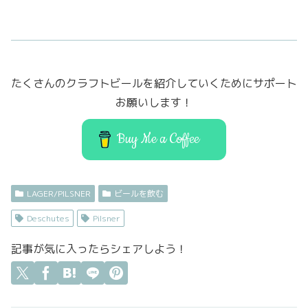
a
w
a
m
有
c
it
st
ai
e
t
o
l
b
er
d
たくさんのクラフトビールを紹介していくためにサポート
o
o
お願いします！
o
n
k
Buy Me a Coffee
LAGER/PILSNER
ビールを飲む
Deschutes
Pilsner
記事が気に入ったらシェアしよう！